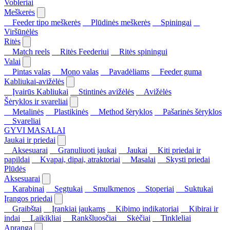
Vobleriai
Meškerės
Feeder tipo meškerės
Plūdinės meškerės
Spiningai
Viršūnėlės
Ritės
Match reels
Ritės Feederiui
Ritės spiningui
Valai
Pintas valas
Mono valas
Pavadėliams
Feeder guma
Kabliukai-avižėlės
Įvairūs Kabliukai
Stintinės avižėlės
Avižėlės
Šėryklos ir svareliai
Metalinės
Plastikinės
Method šėryklos
Pašarinės šėryklos
Svareliai
GYVI MASALAI
Jaukai ir priedai
Aksesuarai
Granuliuoti jaukai
Jaukai
Kiti priedai ir
papildai
Kvapai, dipai, atraktoriai
Masalai
Skysti priedai
Plūdės
Aksesuarai
Karabinai
Segtukai
Smulkmenos
Stoperiai
Suktukai
Įrangos priedai
Graibštai
Įrankiai jaukams
Kibimo indikatoriai
Kibirai ir
indai
Laikikliai
Rankšluosčiai
Skėčiai
Tinkleliai
Apranga