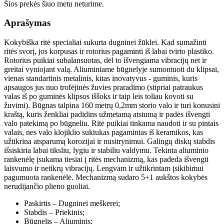
Šios prekės šiuo metu neturime.
Aprašymas
Kokybiška ritė specialiai sukurta dugninei žūklei. Kad sumažinti
ritės svorį, jos korpusas ir rotorius pagaminti iš labai tvirto plastiko.
Rotorius puikiai subalansuotas, dėl to išvengiama vibracijų net ir
greitai vyniojant valą. Aliuminiame būgnelyje sumontuoti du klipsai,
vienas standartinis metalinis, kitas inovatyvus - guminis, kuris
apsaugos jus nuo trofėjinės žuvies praradimo (stipriai patraukus
valas iš po guminės klipsos iššoks ir taip leis toliau kovoti su
žuvimi). Būgnas talpina 160 metrų 0,2mm storio valo ir turi konusini
kraštą, kuris ženkliai padidins užmetamą atstumą ir padės išvengti
valo patekimą po būgneliu. Ritė puikiai tinkama naudoti ir su pintais
valais, nes valo klojiklio suktukas pagamintas iš keramikos, kas
užtikrina atsparumą korozijai ir nusitrynimui. Galingų diskų stabdis
išsiskiria labai tiksliu, lygiu ir stabiliu valdymu. Tekinta aliuminio
rankenėlę įsukama tiesiai į ritės mechanizmą, kas padeda išvengti
laisvumo ir netikrų vibracijų. Lengvam ir užtikrintam įsikibimui
pagumuota rankenėlė. Mechanizmą sudaro 5+1 aukštos kokybės
nerudijančio plieno guoliai.
Paskirtis – Dugninei meškerei;
Stabdis – Priekinis;
Būgnelis – Aliuminis;