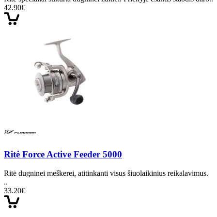
42.90€
Ritė Force Active Feeder 5000
Ritė dugninei meškerei, atitinkanti visus šiuolaikinius reikalavimus.
..
33.20€