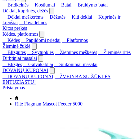
Bridkelnės
Kostiumai
Batai
Braidymo batai
Dėklai, kuprinės, dėžės
Dėklai meškerėms
Dėžutės
Kiti dėklai
Kuprinės ir
krepšiai
Pavadėlinės
Kitos prekės
Kėdės, platformos
Kėdės
Papildomi priedai
Platformos
Žieminė žūklė
Blizgutės
Švytuoklės
Žieminės meškerės
Žieminės ritės
Dirbtiniai masalai
Blizgės
Galvakabliai
Silikoniniai masalai
DOVANŲ KUPONAI
DOVANŲ KUPONAI
ŽVEJYBA SU ŽŪKLĖS
ENTUZIASTU!
Pristatymas
Ritė Flagman Mascot Feeder 5000