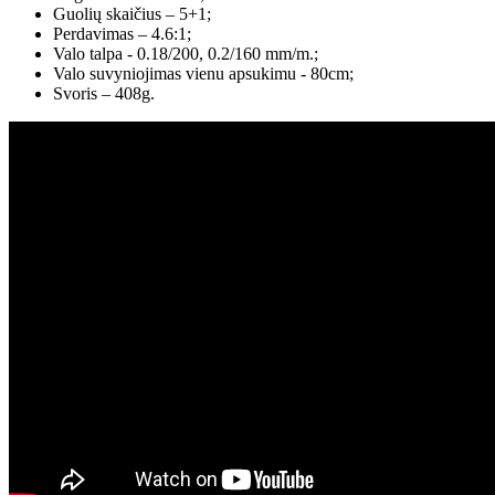
Guolių skaičius – 5+1;
Perdavimas – 4.6:1;
Valo talpa - 0.18/200, 0.2/160 mm/m.;
Valo suvyniojimas vienu apsukimu - 80cm;
Svoris – 408g.