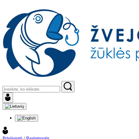
Prisijungti
/
Registruotis