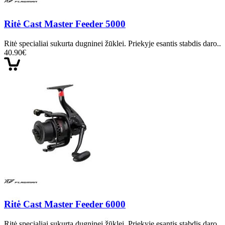
Ritė Cast Master Feeder 5000
Ritė specialiai sukurta dugninei žūklei. Priekyje esantis stabdis daro..
40.90€
Ritė Cast Master Feeder 6000
Ritė specialiai sukurta dugninei žūklei. Priekyje esantis stabdis daro..