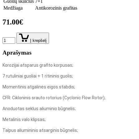
Guolių skaičius
7+1
Medžiaga
Antikorozinis grafitas
71.00€
Į krepšelį
Aprašymas
Korozijai atsparus grafito korpusas;
7 rutuliniai guoliai + 1 ritininis guolis;
Momentinis atgalinės eigos stabdis;
CFR: Cikloninis srauto rotorius (Cyclonic Flow Rotor);
Anoduotas seklus aliuminio būgnelis;
Metalinis valo klipsas;
Talpus aliumininis atsarginis būgnelis;