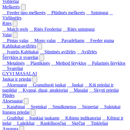
Vobleriai
Meškerės
Feeder tipo meškerės
Plūdinės meškerės
Spiningai
Viršūnėlės
Ritės
Match reels
Ritės Feederiui
Ritės spiningui
Valai
Pintas valas
Mono valas
Pavadėliams
Feeder guma
Kabliukai-avižėlės
Įvairūs Kabliukai
Stintinės avižėlės
Avižėlės
Šėryklos ir svareliai
Metalinės
Plastikinės
Method šėryklos
Pašarinės šėryklos
Svareliai
GYVI MASALAI
Jaukai ir priedai
Aksesuarai
Granuliuoti jaukai
Jaukai
Kiti priedai ir
papildai
Kvapai, dipai, atraktoriai
Masalai
Skysti priedai
Plūdės
Aksesuarai
Karabinai
Segtukai
Smulkmenos
Stoperiai
Suktukai
Įrangos priedai
Graibštai
Įrankiai jaukams
Kibimo indikatoriai
Kibirai ir
indai
Laikikliai
Rankšluosčiai
Skėčiai
Tinkleliai
Apranga