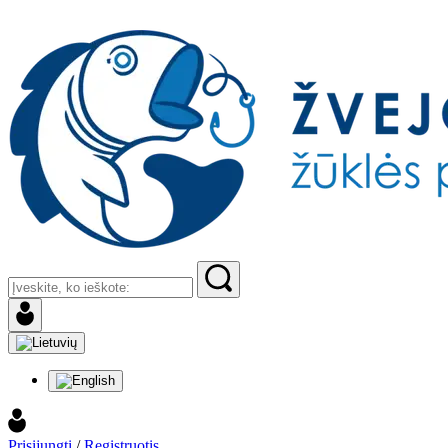
Prisijungti
/
Registruotis