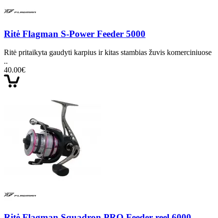
Ritė Flagman S-Power Feeder 5000
Ritė pritaikyta gaudyti karpius ir kitas stambias žuvis komerciniuose
..
40.00€
Ritė Flagman Squadron PRO Feeder reel 6000