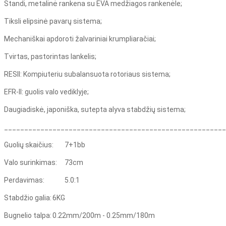
Standi, metalinė rankena su EVA medžiagos rankenėle;
Tiksli elipsinė pavarų sistema;
Mechaniškai apdoroti žalvariniai krumpliaračiai;
Tvirtas, pastorintas lankelis;
RESII: Kompiuteriu subalansuota rotoriaus sistema;
EFR-II: guolis valo vediklyje;
Daugiadiskė, japoniška, sutepta alyva stabdžių sistema;
_______________________________________________________
Guolių skaičius:
7+1bb
Valo surinkimas:
73cm
Perdavimas:
5.0:1
Stabdžio galia:
6KG
Bugnelio talpa:
0.22mm/200m - 0.25mm/180m