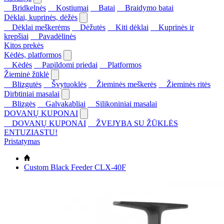
Bridkelnės
Kostiumai
Batai
Braidymo batai
Dėklai, kuprinės, dėžės
Dėklai meškerėms
Dėžutės
Kiti dėklai
Kuprinės ir
krepšiai
Pavadėlinės
Kitos prekės
Kėdės, platformos
Kėdės
Papildomi priedai
Platformos
Žieminė žūklė
Blizgutės
Švytuoklės
Žieminės meškerės
Žieminės ritės
Dirbtiniai masalai
Blizgės
Galvakabliai
Silikoniniai masalai
DOVANŲ KUPONAI
DOVANŲ KUPONAI
ŽVEJYBA SU ŽŪKLĖS
ENTUZIASTU!
Pristatymas
Custom Black Feeder CLX-40F