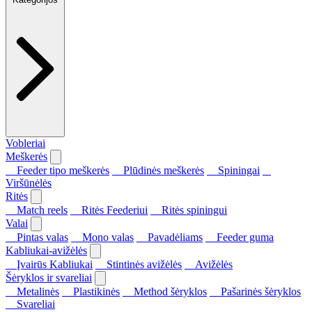
Vobleriai
Meškerės
Feeder tipo meškerės
Plūdinės meškerės
Spiningai
Viršūnėlės
Ritės
Match reels
Ritės Feederiui
Ritės spiningui
Valai
Pintas valas
Mono valas
Pavadėliams
Feeder guma
Kabliukai-avižėlės
Įvairūs Kabliukai
Stintinės avižėlės
Avižėlės
Šėryklos ir svareliai
Metalinės
Plastikinės
Method šėryklos
Pašarinės šėryklos
Svareliai