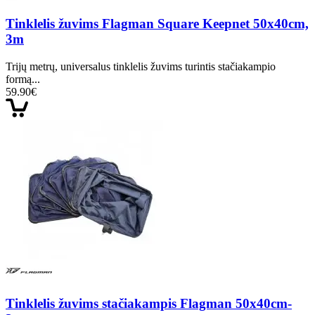
Tinklelis žuvims Flagman Square Keepnet 50x40сm,
3m
Trijų metrų, universalus tinklelis žuvims turintis stačiakampio
formą...
59.90€
Tinklelis žuvims stačiakampis Flagman 50x40cm-