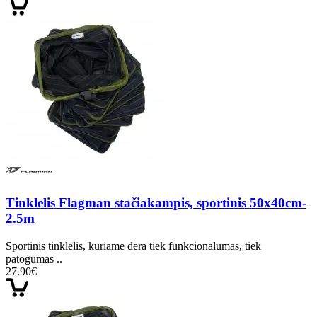
Tinklelis Flagman stačiakampis, sportinis 50x40cm-
2.5m
Sportinis tinklelis, kuriame dera tiek funkcionalumas, tiek
patogumas ..
27.90€