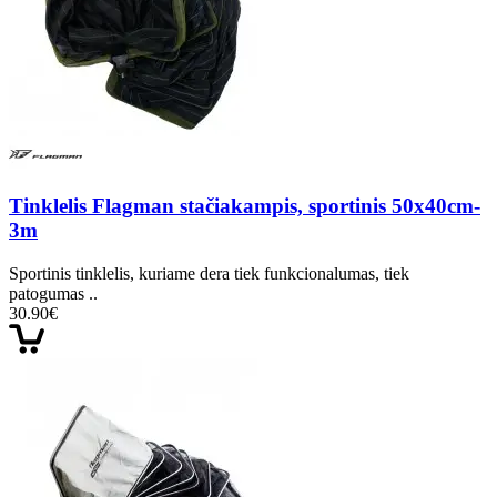
Tinklelis Flagman stačiakampis, sportinis 50x40cm-
3m
Sportinis tinklelis, kuriame dera tiek funkcionalumas, tiek
patogumas ..
30.90€