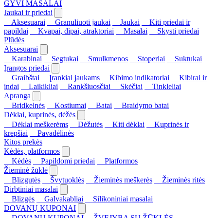
GYVI MASALAI
Jaukai ir priedai
Aksesuarai
Granuliuoti jaukai
Jaukai
Kiti priedai ir
papildai
Kvapai, dipai, atraktoriai
Masalai
Skysti priedai
Plūdės
Aksesuarai
Karabinai
Segtukai
Smulkmenos
Stoperiai
Suktukai
Įrangos priedai
Graibštai
Įrankiai jaukams
Kibimo indikatoriai
Kibirai ir
indai
Laikikliai
Rankšluosčiai
Skėčiai
Tinkleliai
Apranga
Bridkelnės
Kostiumai
Batai
Braidymo batai
Dėklai, kuprinės, dėžės
Dėklai meškerėms
Dėžutės
Kiti dėklai
Kuprinės ir
krepšiai
Pavadėlinės
Kitos prekės
Kėdės, platformos
Kėdės
Papildomi priedai
Platformos
Žieminė žūklė
Blizgutės
Švytuoklės
Žieminės meškerės
Žieminės ritės
Dirbtiniai masalai
Blizgės
Galvakabliai
Silikoniniai masalai
DOVANŲ KUPONAI
DOVANŲ KUPONAI
ŽVEJYBA SU ŽŪKLĖS