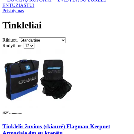
ENTUZIASTU!
Pristatymas
Tinkleliai
Rikiuoti
Rodyti po:
Tinklelis žuvims (skiaurė) Flagman Keepnet
Armadale 4m su krepšiu.