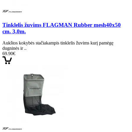
Tinklelis žuvims FLAGMAN Rubber mesh40x50
cm. 3,0m.
Aukštos kokybės stačiakampis tinklelis žuvims kurį pamėgę
dugninės ir ..
69.90€