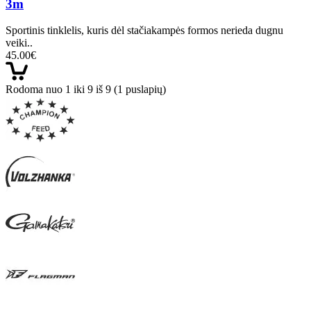
3m
Sportinis tinklelis, kuris dėl stačiakampės formos nerieda dugnu
veiki..
45.00€
Rodoma nuo 1 iki 9 iš 9 (1 puslapių)