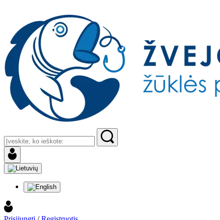
Prisijungti
/
Registruotis