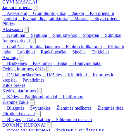
GYVI MASALAI
Jaukai ir priedai
Aksesuarai
Granuliuoti jaukai
Jaukai
Kiti priedai ir
papildai
Kvapai, dipai, atraktoriai
Masalai
Skysti priedai
Plūdės
Aksesuarai
Karabinai
Segtukai
Smulkmenos
Stoperiai
Suktukai
Įrangos priedai
Graibštai
Įrankiai jaukams
Kibimo indikatoriai
Kibirai ir
indai
Laikikliai
Rankšluosčiai
Skėčiai
Tinkleliai
Apranga
Bridkelnės
Kostiumai
Batai
Braidymo batai
Dėklai, kuprinės, dėžės
Dėklai meškerėms
Dėžutės
Kiti dėklai
Kuprinės ir
krepšiai
Pavadėlinės
Kitos prekės
Kėdės, platformos
Kėdės
Papildomi priedai
Platformos
Žieminė žūklė
Blizgutės
Švytuoklės
Žieminės meškerės
Žieminės ritės
Dirbtiniai masalai
Blizgės
Galvakabliai
Silikoniniai masalai
DOVANŲ KUPONAI
DOVANŲ KUPONAI
ŽVEJYBA SU ŽŪKLĖS