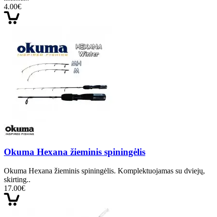
4.00€
Okuma Hexana žieminis spiningėlis
Okuma Hexana žieminis spiningėlis. Komplektuojamas su dviejų,
skirting..
17.00€