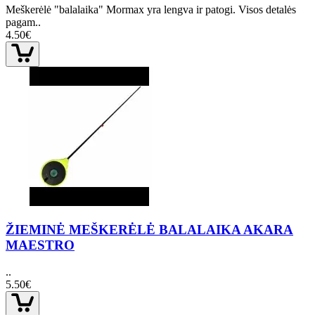
Meškerėlė "balalaika" Mormax yra lengva ir patogi. Visos detalės
pagam..
4.50€
ŽIEMINĖ MEŠKERĖLĖ BALALAIKA AKARA
MAESTRO
..
5.50€