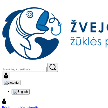
Prisijungti
/
Registruotis