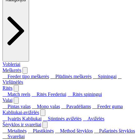
Vobleriai
Meškerės
Feeder tipo meškerės
Plūdinės meškerės
Spiningai
Viršūnėlės
Ritės
Match reels
Ritės Feederiui
Ritės spiningui
Valai
Pintas valas
Mono valas
Pavadėliams
Feeder guma
Kabliukai-avižėlės
Įvairūs Kabliukai
Stintinės avižėlės
Avižėlės
Šėryklos ir svareliai
Metalinės
Plastikinės
Method šėryklos
Pašarinės šėryklos
Svareliai