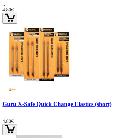
..
4.80€
Guru X-Safe Quick Change Elastics (short)
..
4.80€