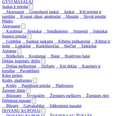
GYVI MASALAI
Jaukai ir priedai
Aksesuarai
Granuliuoti jaukai
Jaukai
Kiti priedai ir
papildai
Kvapai, dipai, atraktoriai
Masalai
Skysti priedai
Plūdės
Aksesuarai
Karabinai
Segtukai
Smulkmenos
Stoperiai
Suktukai
Įrangos priedai
Graibštai
Įrankiai jaukams
Kibimo indikatoriai
Kibirai ir
indai
Laikikliai
Rankšluosčiai
Skėčiai
Tinkleliai
Apranga
Bridkelnės
Kostiumai
Batai
Braidymo batai
Dėklai, kuprinės, dėžės
Dėklai meškerėms
Dėžutės
Kiti dėklai
Kuprinės ir
krepšiai
Pavadėlinės
Kitos prekės
Kėdės, platformos
Kėdės
Papildomi priedai
Platformos
Žieminė žūklė
Blizgutės
Švytuoklės
Žieminės meškerės
Žieminės ritės
Dirbtiniai masalai
Blizgės
Galvakabliai
Silikoniniai masalai
DOVANŲ KUPONAI
DOVANŲ KUPONAI
ŽVEJYBA SU ŽŪKLĖS