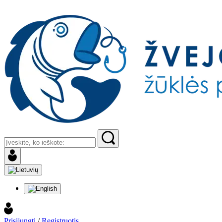
Prisijungti
/
Registruotis