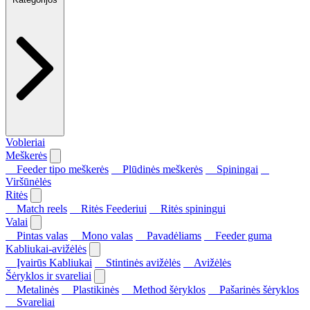
Vobleriai
Meškerės
Feeder tipo meškerės
Plūdinės meškerės
Spiningai
Viršūnėlės
Ritės
Match reels
Ritės Feederiui
Ritės spiningui
Valai
Pintas valas
Mono valas
Pavadėliams
Feeder guma
Kabliukai-avižėlės
Įvairūs Kabliukai
Stintinės avižėlės
Avižėlės
Šėryklos ir svareliai
Metalinės
Plastikinės
Method šėryklos
Pašarinės šėryklos
Svareliai