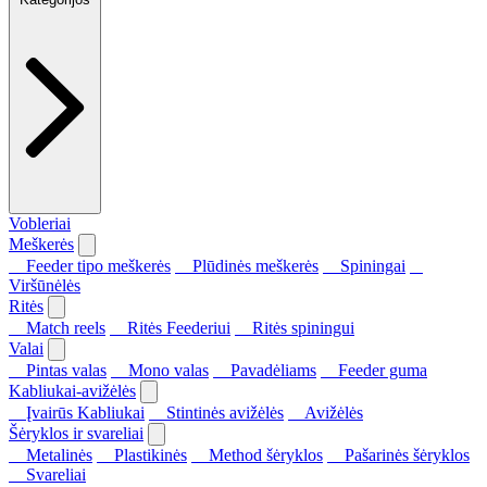
Vobleriai
Meškerės
Feeder tipo meškerės
Plūdinės meškerės
Spiningai
Viršūnėlės
Ritės
Match reels
Ritės Feederiui
Ritės spiningui
Valai
Pintas valas
Mono valas
Pavadėliams
Feeder guma
Kabliukai-avižėlės
Įvairūs Kabliukai
Stintinės avižėlės
Avižėlės
Šėryklos ir svareliai
Metalinės
Plastikinės
Method šėryklos
Pašarinės šėryklos
Svareliai