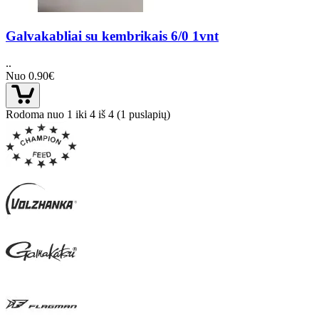
Galvakabliai su kembrikais 6/0 1vnt
..
Nuo 0.90€
Rodoma nuo 1 iki 4 iš 4 (1 puslapių)