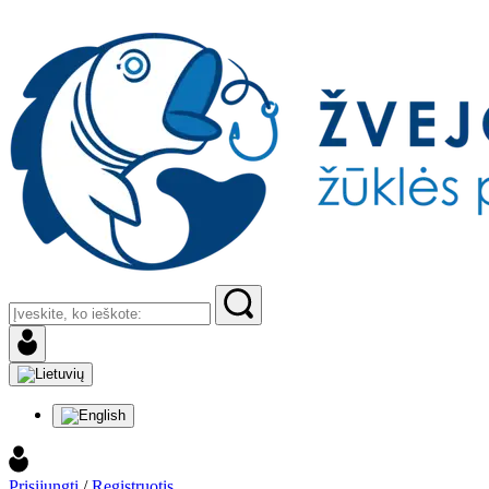
Prisijungti
/
Registruotis