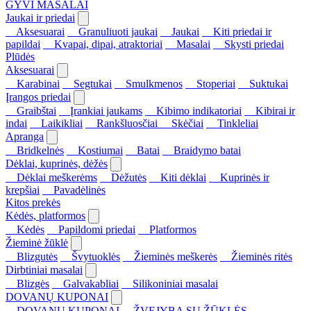
GYVI MASALAI
Jaukai ir priedai
Aksesuarai
Granuliuoti jaukai
Jaukai
Kiti priedai ir
papildai
Kvapai, dipai, atraktoriai
Masalai
Skysti priedai
Plūdės
Aksesuarai
Karabinai
Segtukai
Smulkmenos
Stoperiai
Suktukai
Įrangos priedai
Graibštai
Įrankiai jaukams
Kibimo indikatoriai
Kibirai ir
indai
Laikikliai
Rankšluosčiai
Skėčiai
Tinkleliai
Apranga
Bridkelnės
Kostiumai
Batai
Braidymo batai
Dėklai, kuprinės, dėžės
Dėklai meškerėms
Dėžutės
Kiti dėklai
Kuprinės ir
krepšiai
Pavadėlinės
Kitos prekės
Kėdės, platformos
Kėdės
Papildomi priedai
Platformos
Žieminė žūklė
Blizgutės
Švytuoklės
Žieminės meškerės
Žieminės ritės
Dirbtiniai masalai
Blizgės
Galvakabliai
Silikoniniai masalai
DOVANŲ KUPONAI
DOVANŲ KUPONAI
ŽVEJYBA SU ŽŪKLĖS