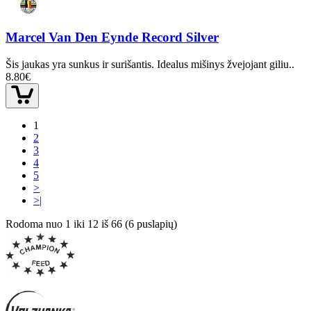
Marcel Van Den Eynde Record Silver
Šis jaukas yra sunkus ir surišantis. Idealus mišinys žvejojant giliu..
8.80€
1
2
3
4
5
>
>|
Rodoma nuo 1 iki 12 iš 66 (6 puslapių)