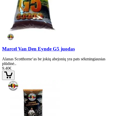
Marcel Van Den Eynde G5 juodas
Alanas Scotthorne‘as be jokių abejonių yra pats sėkmingiausias
plūdinė..
9.40€