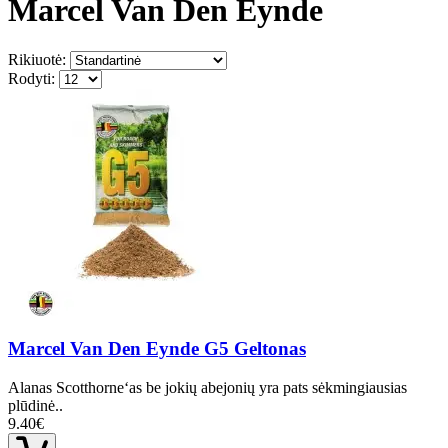
Marcel Van Den Eynde
Rikiuotė:
Rodyti:
Marcel Van Den Eynde G5 Geltonas
Alanas Scotthorne‘as be jokių abejonių yra pats sėkmingiausias
plūdinė..
9.40€