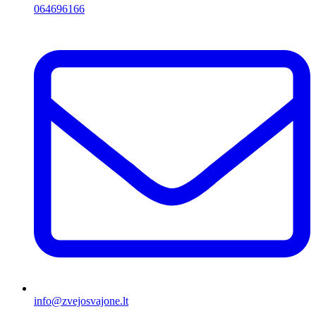
064696166
info@zvejosvajone.lt