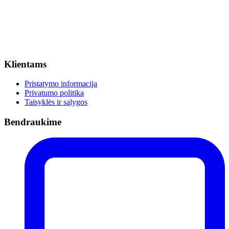
Klientams
Pristatymo informacija
Privatumo politika
Taisyklės ir sąlygos
Bendraukime