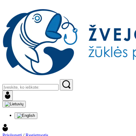
Prisijungti
/
Registruotis