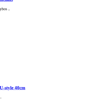
ybos ..
U-style 40сm
.