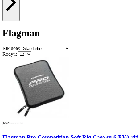
Flagman
Rikiuotė:
Rodyti:
Flagman Pro Competition Soft Rig Case su 6 EVA riti