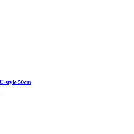
U-style 50сm
.