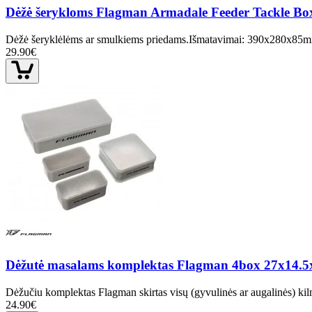
Dėžė šerykloms Flagman Armadale Feeder Tackle B
Dėžė šeryklėlėms ar smulkiems priedams.Išmatavimai: 390x280x85m
29.90€
Dėžutė masalams komplektas Flagman 4box 27x14.5
Dėžučiu komplektas Flagman skirtas visų (gyvulinės ar augalinės) kil
24.90€