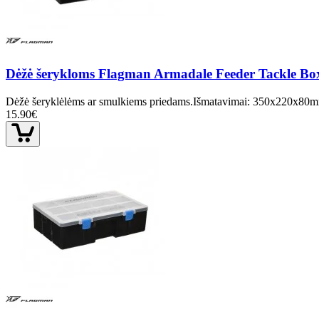
Dėžė šerykloms Flagman Armadale Feeder Tackle B
Dėžė šeryklėlėms ar smulkiems priedams.Išmatavimai: 350x220x80m
15.90€