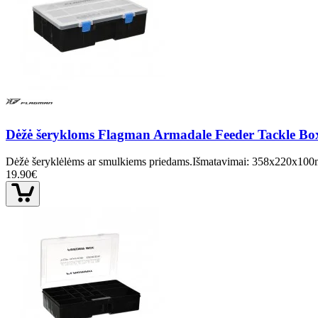
Dėžė šerykloms Flagman Armadale Feeder Tackle B
Dėžė šeryklėlėms ar smulkiems priedams.Išmatavimai: 358x220x100
19.90€