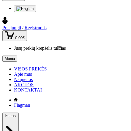
Prisijungti
/
Registruotis
0.00€
Jūsų prekių krepšelis tuščias
Meniu
VISOS PREKĖS
Apie mus
Naujienos
AKCIJOS
KONTAKTAI
Flagman
Filtras