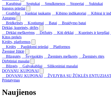
Karabinai
Segtukai
Smulkmenos
Stoperiai
Suktukai
Įrangos priedai
Graibštai
Įrankiai jaukams
Kibimo indikatoriai
Kibirai ir ind
Apranga
Bridkelnės
Kostiumai
Batai
Braidymo batai
Dėklai, kuprinės, dėžės
Dėklai meškerėms
Dėžutės
Kiti dėklai
Kuprinės ir krepšiai
Kitos prekės
Kėdės, platformos
Kėdės
Papildomi priedai
Platformos
Žieminė žūklė
Blizgutės
Švytuoklės
Žieminės meškerės
Žieminės ritės
Dirbtiniai masalai
Blizgės
Galvakabliai
Silikoniniai masalai
DOVANŲ KUPONAI
DOVANŲ KUPONAI
ŽVEJYBA SU ŽŪKLĖS ENTUZIAST
Pristatymas
Naujienos