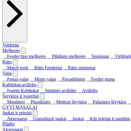
Vobleriai
Meškerės
Feeder tipo meškerės
Plūdinės meškerės
Spiningai
Viršūnėl
Ritės
Match reels
Ritės Feederiui
Ritės spiningui
Valai
Pintas valas
Mono valas
Pavadėliams
Feeder guma
Kabliukai-avižėlės
Įvairūs Kabliukai
Stintinės avižėlės
Avižėlės
Šėryklos ir svareliai
Metalinės
Plastikinės
Method šėryklos
Pašarinės šėryklos
S
GYVI MASALAI
Jaukai ir priedai
Aksesuarai
Granuliuoti jaukai
Jaukai
Kiti priedai ir papildai
Plūdės
Aksesuarai