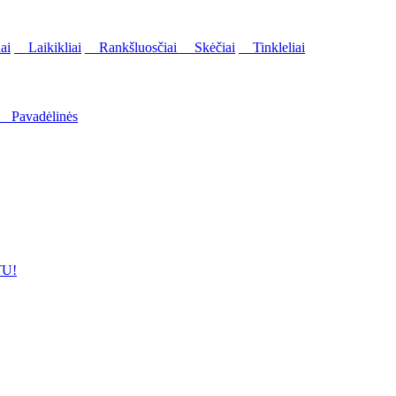
ai
Laikikliai
Rankšluosčiai
Skėčiai
Tinkleliai
Pavadėlinės
U!