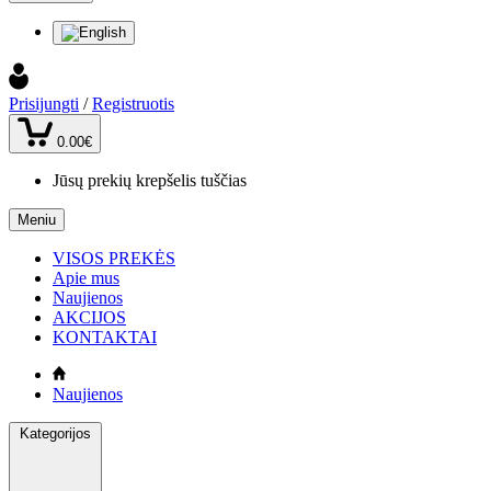
Prisijungti
/
Registruotis
0.00€
Jūsų prekių krepšelis tuščias
Meniu
VISOS PREKĖS
Apie mus
Naujienos
AKCIJOS
KONTAKTAI
Naujienos
Kategorijos