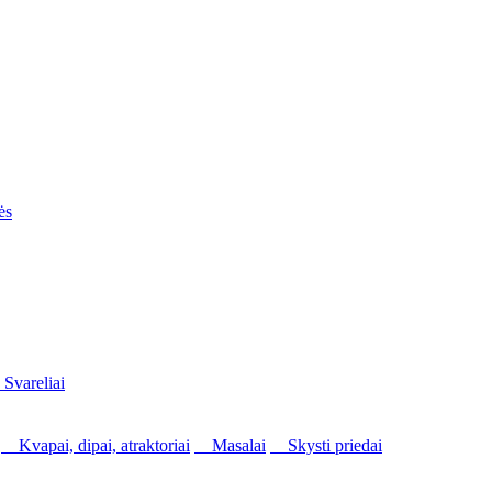
ės
vareliai
Kvapai, dipai, atraktoriai
Masalai
Skysti priedai