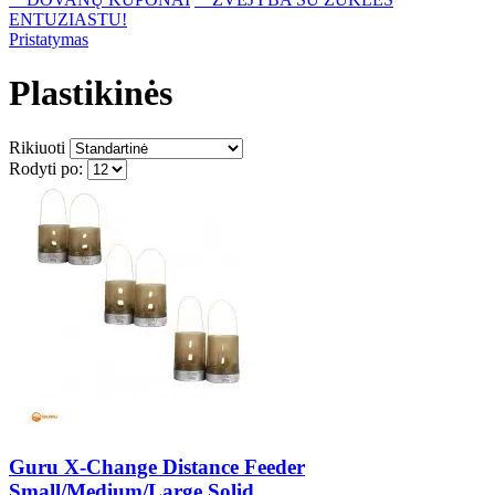
ENTUZIASTU!
Pristatymas
Plastikinės
Rikiuoti
Rodyti po:
Guru X-Change Distance Feeder
Small/Medium/Large Solid