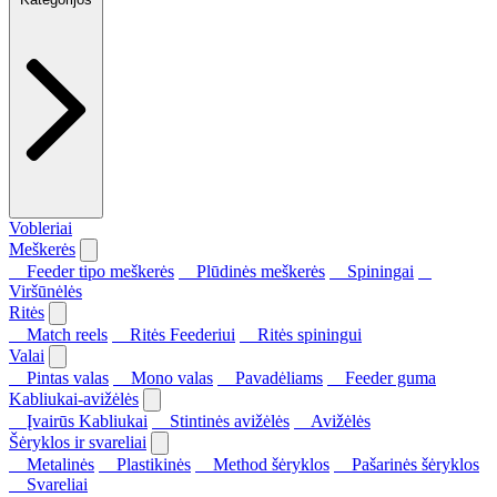
Vobleriai
Meškerės
Feeder tipo meškerės
Plūdinės meškerės
Spiningai
Viršūnėlės
Ritės
Match reels
Ritės Feederiui
Ritės spiningui
Valai
Pintas valas
Mono valas
Pavadėliams
Feeder guma
Kabliukai-avižėlės
Įvairūs Kabliukai
Stintinės avižėlės
Avižėlės
Šėryklos ir svareliai
Metalinės
Plastikinės
Method šėryklos
Pašarinės šėryklos
Svareliai