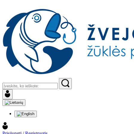
Prisijungti
/
Registruotis