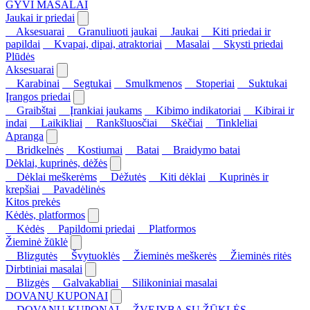
GYVI MASALAI
Jaukai ir priedai
Aksesuarai
Granuliuoti jaukai
Jaukai
Kiti priedai ir
papildai
Kvapai, dipai, atraktoriai
Masalai
Skysti priedai
Plūdės
Aksesuarai
Karabinai
Segtukai
Smulkmenos
Stoperiai
Suktukai
Įrangos priedai
Graibštai
Įrankiai jaukams
Kibimo indikatoriai
Kibirai ir
indai
Laikikliai
Rankšluosčiai
Skėčiai
Tinkleliai
Apranga
Bridkelnės
Kostiumai
Batai
Braidymo batai
Dėklai, kuprinės, dėžės
Dėklai meškerėms
Dėžutės
Kiti dėklai
Kuprinės ir
krepšiai
Pavadėlinės
Kitos prekės
Kėdės, platformos
Kėdės
Papildomi priedai
Platformos
Žieminė žūklė
Blizgutės
Švytuoklės
Žieminės meškerės
Žieminės ritės
Dirbtiniai masalai
Blizgės
Galvakabliai
Silikoniniai masalai
DOVANŲ KUPONAI
DOVANŲ KUPONAI
ŽVEJYBA SU ŽŪKLĖS