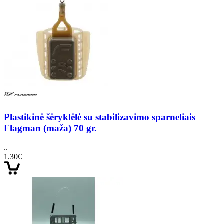
Plastikinė šėryklėlė su stabilizavimo sparneliais
Flagman (maža) 70 gr.
..
1.30€