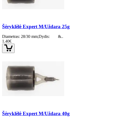
Šėryklėlė Expert M/Uždara 25g
Diametras: 28/30 mm;Dydis: &..
1.40€
Šėryklėlė Expert M/Uždara 40g