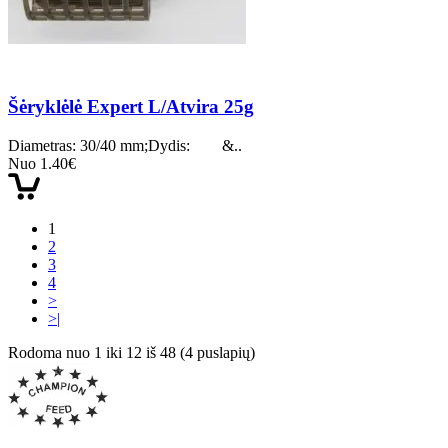
Šėryklėlė Expert L/Atvira 25g
Diametras: 30/40 mm;Dydis: &..
Nuo 1.40€
1
2
3
4
>
>|
Rodoma nuo 1 iki 12 iš 48 (4 puslapių)