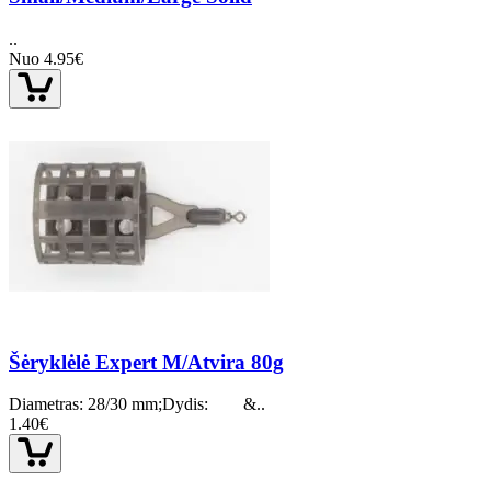
..
Nuo 4.95€
Šėryklėlė Expert M/Atvira 80g
Diametras: 28/30 mm;Dydis: &..
1.40€