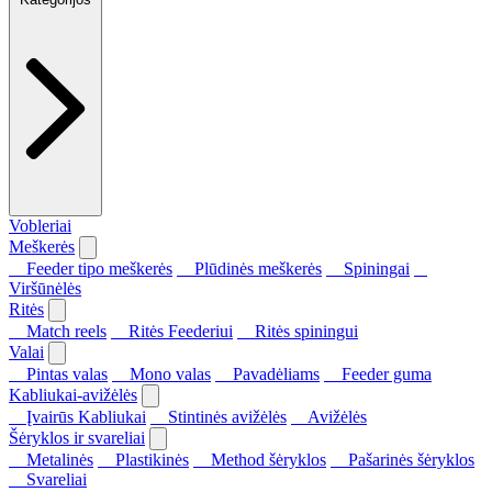
Vobleriai
Meškerės
Feeder tipo meškerės
Plūdinės meškerės
Spiningai
Viršūnėlės
Ritės
Match reels
Ritės Feederiui
Ritės spiningui
Valai
Pintas valas
Mono valas
Pavadėliams
Feeder guma
Kabliukai-avižėlės
Įvairūs Kabliukai
Stintinės avižėlės
Avižėlės
Šėryklos ir svareliai
Metalinės
Plastikinės
Method šėryklos
Pašarinės šėryklos
Svareliai