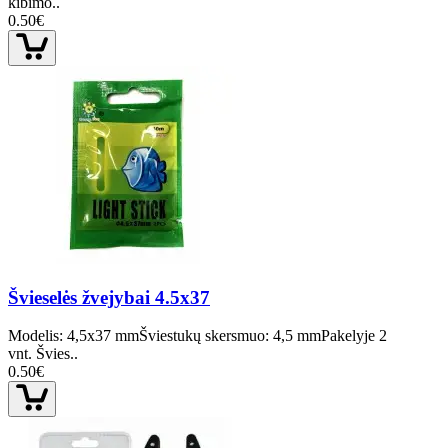
kibimo..
0.50€
Švieselės žvejybai 4.5x37
Modelis: 4,5x37 mmŠviestukų skersmuo: 4,5 mmPakelyje 2
vnt. Švies..
0.50€