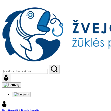
Prisijungti
/
Registruotis