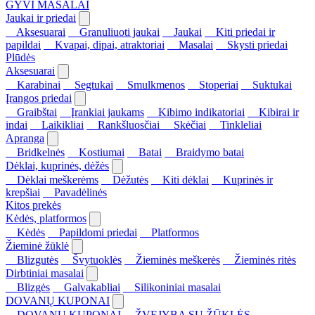
GYVI MASALAI
Jaukai ir priedai
Aksesuarai
Granuliuoti jaukai
Jaukai
Kiti priedai ir
papildai
Kvapai, dipai, atraktoriai
Masalai
Skysti priedai
Plūdės
Aksesuarai
Karabinai
Segtukai
Smulkmenos
Stoperiai
Suktukai
Įrangos priedai
Graibštai
Įrankiai jaukams
Kibimo indikatoriai
Kibirai ir
indai
Laikikliai
Rankšluosčiai
Skėčiai
Tinkleliai
Apranga
Bridkelnės
Kostiumai
Batai
Braidymo batai
Dėklai, kuprinės, dėžės
Dėklai meškerėms
Dėžutės
Kiti dėklai
Kuprinės ir
krepšiai
Pavadėlinės
Kitos prekės
Kėdės, platformos
Kėdės
Papildomi priedai
Platformos
Žieminė žūklė
Blizgutės
Švytuoklės
Žieminės meškerės
Žieminės ritės
Dirbtiniai masalai
Blizgės
Galvakabliai
Silikoniniai masalai
DOVANŲ KUPONAI
DOVANŲ KUPONAI
ŽVEJYBA SU ŽŪKLĖS