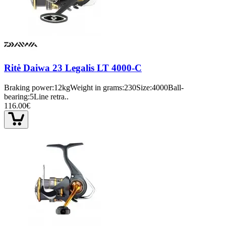
Ritė Daiwa 23 Legalis LT 4000-C
Braking power:12kgWeight in grams:230Size:4000Ball-
bearing:5Line retra..
116.00€