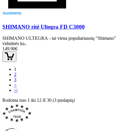
SHIMANO ritė Ultegra FD C3000
SHIMANO ULTEGRA - tai viena populiariausių "Shimano"
vidutinės ka..
149.90€
1
2
3
>
>|
Rodoma nuo 1 iki 12 iš 30 (3 puslapių)