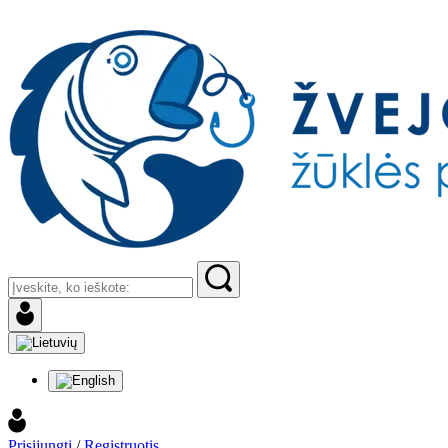
Prisijungti
/
Registruotis