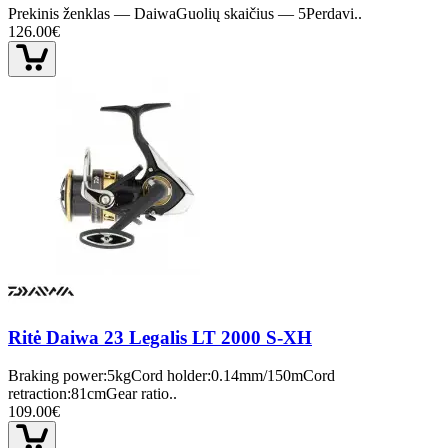
Prekinis ženklas — DaiwaGuolių skaičius — 5Perdavi..
126.00€
Ritė Daiwa 23 Legalis LT 2000 S-XH
Braking power:5kgCord holder:0.14mm/150mCord
retraction:81cmGear ratio..
109.00€