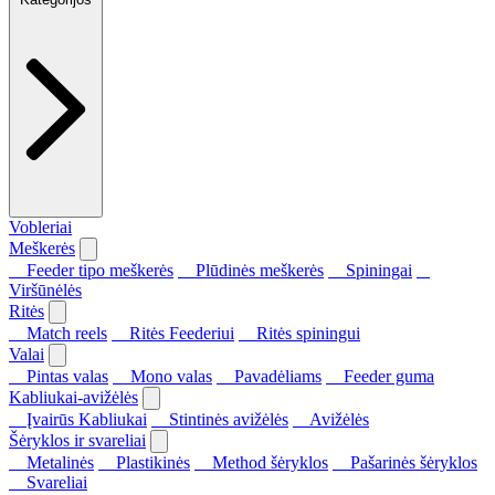
Vobleriai
Meškerės
Feeder tipo meškerės
Plūdinės meškerės
Spiningai
Viršūnėlės
Ritės
Match reels
Ritės Feederiui
Ritės spiningui
Valai
Pintas valas
Mono valas
Pavadėliams
Feeder guma
Kabliukai-avižėlės
Įvairūs Kabliukai
Stintinės avižėlės
Avižėlės
Šėryklos ir svareliai
Metalinės
Plastikinės
Method šėryklos
Pašarinės šėryklos
Svareliai