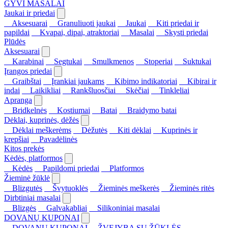
GYVI MASALAI
Jaukai ir priedai
Aksesuarai
Granuliuoti jaukai
Jaukai
Kiti priedai ir
papildai
Kvapai, dipai, atraktoriai
Masalai
Skysti priedai
Plūdės
Aksesuarai
Karabinai
Segtukai
Smulkmenos
Stoperiai
Suktukai
Įrangos priedai
Graibštai
Įrankiai jaukams
Kibimo indikatoriai
Kibirai ir
indai
Laikikliai
Rankšluosčiai
Skėčiai
Tinkleliai
Apranga
Bridkelnės
Kostiumai
Batai
Braidymo batai
Dėklai, kuprinės, dėžės
Dėklai meškerėms
Dėžutės
Kiti dėklai
Kuprinės ir
krepšiai
Pavadėlinės
Kitos prekės
Kėdės, platformos
Kėdės
Papildomi priedai
Platformos
Žieminė žūklė
Blizgutės
Švytuoklės
Žieminės meškerės
Žieminės ritės
Dirbtiniai masalai
Blizgės
Galvakabliai
Silikoniniai masalai
DOVANŲ KUPONAI
DOVANŲ KUPONAI
ŽVEJYBA SU ŽŪKLĖS