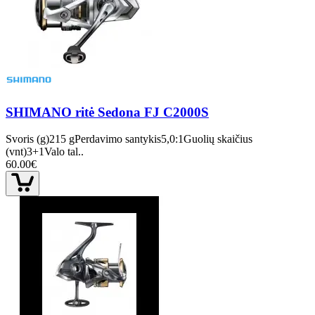
SHIMANO ritė Sedona FJ C2000S
Svoris (g)215 gPerdavimo santykis5,0:1Guolių skaičius
(vnt)3+1Valo tal..
60.00€