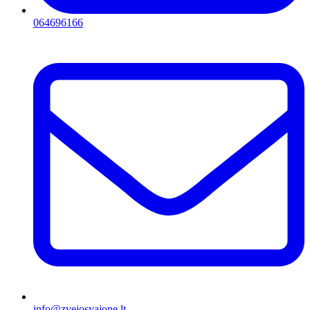
064696166
info@zvejosvajone.lt