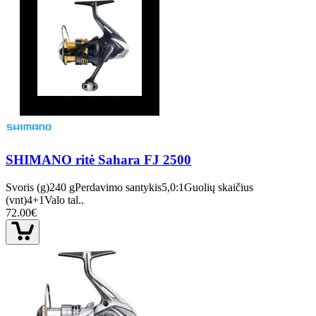
SHIMANO ritė Sahara FJ 2500
Svoris (g)240 gPerdavimo santykis5,0:1Guolių skaičius
(vnt)4+1Valo tal..
72.00€