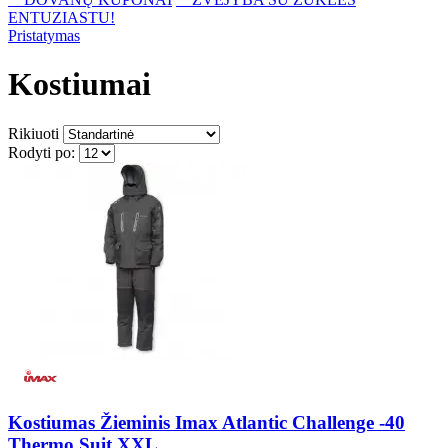
ENTUZIASTU!
Pristatymas
Kostiumai
Rikiuoti
Rodyti po:
Kostiumas Žieminis Imax Atlantic Challenge -40
Thermo Suit XXL