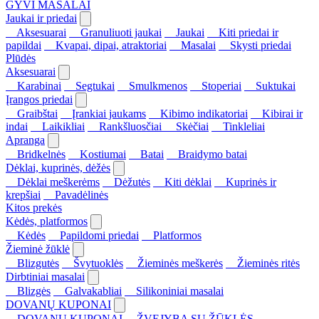
GYVI MASALAI
Jaukai ir priedai
Aksesuarai
Granuliuoti jaukai
Jaukai
Kiti priedai ir
papildai
Kvapai, dipai, atraktoriai
Masalai
Skysti priedai
Plūdės
Aksesuarai
Karabinai
Segtukai
Smulkmenos
Stoperiai
Suktukai
Įrangos priedai
Graibštai
Įrankiai jaukams
Kibimo indikatoriai
Kibirai ir
indai
Laikikliai
Rankšluosčiai
Skėčiai
Tinkleliai
Apranga
Bridkelnės
Kostiumai
Batai
Braidymo batai
Dėklai, kuprinės, dėžės
Dėklai meškerėms
Dėžutės
Kiti dėklai
Kuprinės ir
krepšiai
Pavadėlinės
Kitos prekės
Kėdės, platformos
Kėdės
Papildomi priedai
Platformos
Žieminė žūklė
Blizgutės
Švytuoklės
Žieminės meškerės
Žieminės ritės
Dirbtiniai masalai
Blizgės
Galvakabliai
Silikoniniai masalai
DOVANŲ KUPONAI
DOVANŲ KUPONAI
ŽVEJYBA SU ŽŪKLĖS