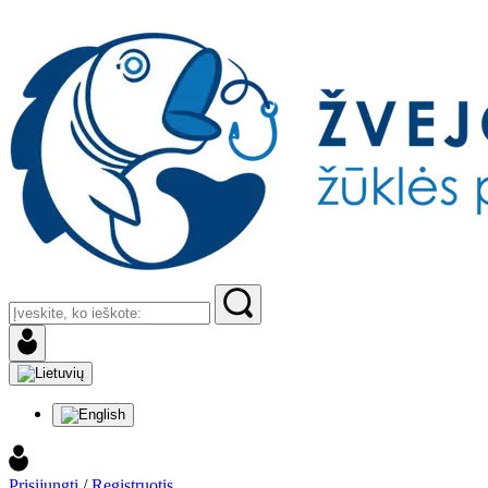
Prisijungti
/
Registruotis