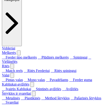
Vobleriai
Meškerės
Feeder tipo meškerės
Plūdinės meškerės
Spiningai
Viršūnėlės
Ritės
Match reels
Ritės Feederiui
Ritės spiningui
Valai
Pintas valas
Mono valas
Pavadėliams
Feeder guma
Kabliukai-avižėlės
Įvairūs Kabliukai
Stintinės avižėlės
Avižėlės
Šėryklos ir svareliai
Metalinės
Plastikinės
Method šėryklos
Pašarinės šėryklos
Svareliai