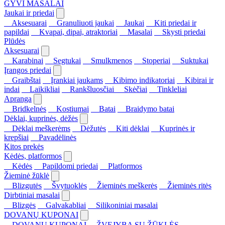
GYVI MASALAI
Jaukai ir priedai
Aksesuarai
Granuliuoti jaukai
Jaukai
Kiti priedai ir
papildai
Kvapai, dipai, atraktoriai
Masalai
Skysti priedai
Plūdės
Aksesuarai
Karabinai
Segtukai
Smulkmenos
Stoperiai
Suktukai
Įrangos priedai
Graibštai
Įrankiai jaukams
Kibimo indikatoriai
Kibirai ir
indai
Laikikliai
Rankšluosčiai
Skėčiai
Tinkleliai
Apranga
Bridkelnės
Kostiumai
Batai
Braidymo batai
Dėklai, kuprinės, dėžės
Dėklai meškerėms
Dėžutės
Kiti dėklai
Kuprinės ir
krepšiai
Pavadėlinės
Kitos prekės
Kėdės, platformos
Kėdės
Papildomi priedai
Platformos
Žieminė žūklė
Blizgutės
Švytuoklės
Žieminės meškerės
Žieminės ritės
Dirbtiniai masalai
Blizgės
Galvakabliai
Silikoniniai masalai
DOVANŲ KUPONAI
DOVANŲ KUPONAI
ŽVEJYBA SU ŽŪKLĖS