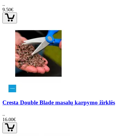
..
9.50€
Cresta Double Blade masalų karpymo žirklės
..
16.00€