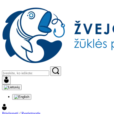
Prisijungti
/
Registruotis