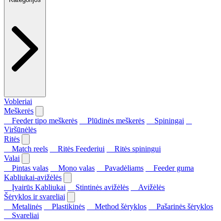
Vobleriai
Meškerės
Feeder tipo meškerės
Plūdinės meškerės
Spiningai
Viršūnėlės
Ritės
Match reels
Ritės Feederiui
Ritės spiningui
Valai
Pintas valas
Mono valas
Pavadėliams
Feeder guma
Kabliukai-avižėlės
Įvairūs Kabliukai
Stintinės avižėlės
Avižėlės
Šėryklos ir svareliai
Metalinės
Plastikinės
Method šėryklos
Pašarinės šėryklos
Svareliai