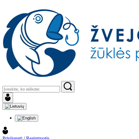
Prisijungti
/
Registruotis