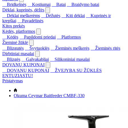
Bridkelnės
Kostiumai
Batai
Braidymo batai
Dėklai, kuprinės, dėžės
Dėklai meškerėms
Dėžutės
Kiti dėklai
Kuprinės ir
krepšiai
Pavadėlinės
Kitos prekės
Kėdės, platformos
Kėdės
Papildomi priedai
Platformos
Žieminė žūklė
Blizgutės
Švytuoklės
Žieminės meškerės
Žieminės ritės
Dirbtiniai masalai
Blizgės
Galvakabliai
Silikoniniai masalai
DOVANŲ KUPONAI
DOVANŲ KUPONAI
ŽVEJYBA SU ŽŪKLĖS
ENTUZIASTU!
Pristatymas
Okuma Ceymar Baitfeeder CMBF-330