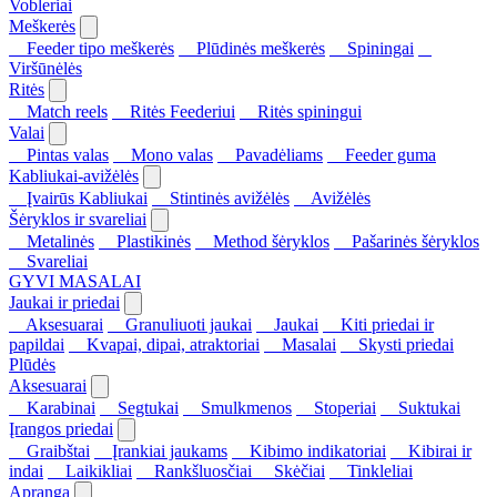
Vobleriai
Meškerės
Feeder tipo meškerės
Plūdinės meškerės
Spiningai
Viršūnėlės
Ritės
Match reels
Ritės Feederiui
Ritės spiningui
Valai
Pintas valas
Mono valas
Pavadėliams
Feeder guma
Kabliukai-avižėlės
Įvairūs Kabliukai
Stintinės avižėlės
Avižėlės
Šėryklos ir svareliai
Metalinės
Plastikinės
Method šėryklos
Pašarinės šėryklos
Svareliai
GYVI MASALAI
Jaukai ir priedai
Aksesuarai
Granuliuoti jaukai
Jaukai
Kiti priedai ir
papildai
Kvapai, dipai, atraktoriai
Masalai
Skysti priedai
Plūdės
Aksesuarai
Karabinai
Segtukai
Smulkmenos
Stoperiai
Suktukai
Įrangos priedai
Graibštai
Įrankiai jaukams
Kibimo indikatoriai
Kibirai ir
indai
Laikikliai
Rankšluosčiai
Skėčiai
Tinkleliai
Apranga