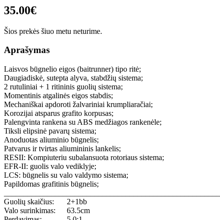
35.00€
Šios prekės šiuo metu neturime.
Aprašymas
Laisvos būgnelio eigos (baitrunner) tipo ritė;
Daugiadiskė, sutepta alyva, stabdžių sistema;
2 rutuliniai + 1 ritininis guolių sistema;
Momentinis atgalinės eigos stabdis;
Mechaniškai apdoroti žalvariniai krumpliaračiai;
Korozijai atsparus grafito korpusas;
Palengvinta rankena su ABS medžiagos rankenėle;
Tiksli elipsinė pavarų sistema;
Anoduotas aliuminio būgnelis;
Patvarus ir tvirtas aliumininis lankelis;
RESII: Kompiuteriu subalansuota rotoriaus sistema;
EFR-II: guolis valo vediklyje;
LCS: būgnelis su valo valdymo sistema;
Papildomas grafitinis būgnelis;
_______________________________________________________
Guolių skaičius:
2+1bb
Valo surinkimas:
63.5cm
Perdavimas:
5.0:1