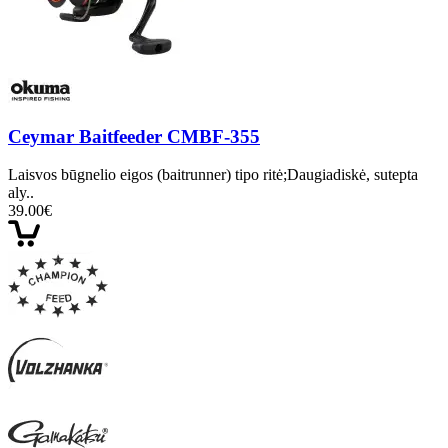
Ceymar Baitfeeder CMBF-355
Laisvos būgnelio eigos (baitrunner) tipo ritė;Daugiadiskė, sutepta
aly..
39.00€