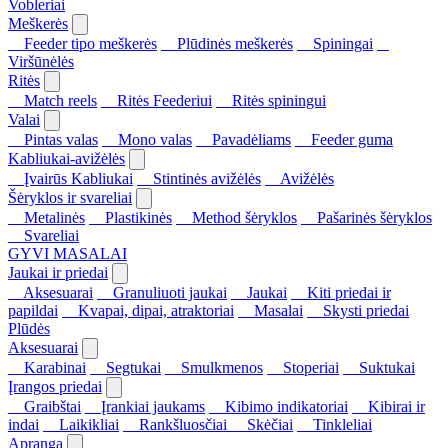
Vobleriai
Meškerės
Feeder tipo meškerės
Plūdinės meškerės
Spiningai
Viršūnėlės
Ritės
Match reels
Ritės Feederiui
Ritės spiningui
Valai
Pintas valas
Mono valas
Pavadėliams
Feeder guma
Kabliukai-avižėlės
Įvairūs Kabliukai
Stintinės avižėlės
Avižėlės
Šėryklos ir svareliai
Metalinės
Plastikinės
Method šėryklos
Pašarinės šėryklos
Svareliai
GYVI MASALAI
Jaukai ir priedai
Aksesuarai
Granuliuoti jaukai
Jaukai
Kiti priedai ir
papildai
Kvapai, dipai, atraktoriai
Masalai
Skysti priedai
Plūdės
Aksesuarai
Karabinai
Segtukai
Smulkmenos
Stoperiai
Suktukai
Įrangos priedai
Graibštai
Įrankiai jaukams
Kibimo indikatoriai
Kibirai ir
indai
Laikikliai
Rankšluosčiai
Skėčiai
Tinkleliai
Apranga