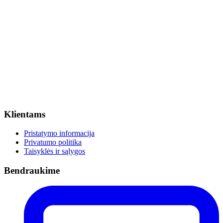
Klientams
Pristatymo informacija
Privatumo politika
Taisyklės ir sąlygos
Bendraukime