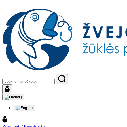
Prisijungti
/
Registruotis