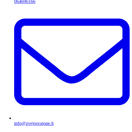
064696166
info@zvejosvajone.lt