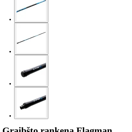
Graibšto rankena Flagman