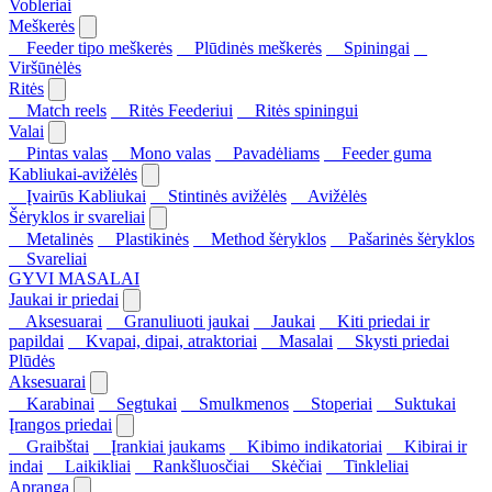
Vobleriai
Meškerės
Feeder tipo meškerės
Plūdinės meškerės
Spiningai
Viršūnėlės
Ritės
Match reels
Ritės Feederiui
Ritės spiningui
Valai
Pintas valas
Mono valas
Pavadėliams
Feeder guma
Kabliukai-avižėlės
Įvairūs Kabliukai
Stintinės avižėlės
Avižėlės
Šėryklos ir svareliai
Metalinės
Plastikinės
Method šėryklos
Pašarinės šėryklos
Svareliai
GYVI MASALAI
Jaukai ir priedai
Aksesuarai
Granuliuoti jaukai
Jaukai
Kiti priedai ir
papildai
Kvapai, dipai, atraktoriai
Masalai
Skysti priedai
Plūdės
Aksesuarai
Karabinai
Segtukai
Smulkmenos
Stoperiai
Suktukai
Įrangos priedai
Graibštai
Įrankiai jaukams
Kibimo indikatoriai
Kibirai ir
indai
Laikikliai
Rankšluosčiai
Skėčiai
Tinkleliai
Apranga