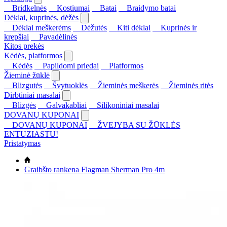
Bridkelnės
Kostiumai
Batai
Braidymo batai
Dėklai, kuprinės, dėžės
Dėklai meškerėms
Dėžutės
Kiti dėklai
Kuprinės ir
krepšiai
Pavadėlinės
Kitos prekės
Kėdės, platformos
Kėdės
Papildomi priedai
Platformos
Žieminė žūklė
Blizgutės
Švytuoklės
Žieminės meškerės
Žieminės ritės
Dirbtiniai masalai
Blizgės
Galvakabliai
Silikoniniai masalai
DOVANŲ KUPONAI
DOVANŲ KUPONAI
ŽVEJYBA SU ŽŪKLĖS
ENTUZIASTU!
Pristatymas
Graibšto rankena Flagman Sherman Pro 4m