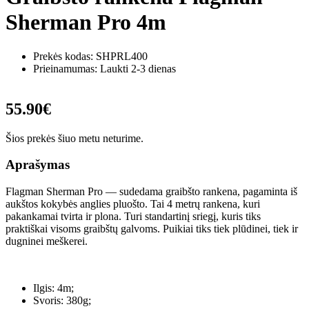
Sherman Pro 4m
Prekės kodas:
SHPRL400
Prieinamumas: Laukti 2-3 dienas
55.90€
Šios prekės šiuo metu neturime.
Aprašymas
Flagman Sherman Pro — sudedama graibšto rankena, pagaminta iš
aukštos kokybės anglies pluošto. Tai 4 metrų rankena, kuri
pakankamai tvirta ir plona. Turi standartinį sriegį, kuris tiks
praktiškai visoms graibštų galvoms. Puikiai tiks tiek plūdinei, tiek ir
dugninei meškerei.
Ilgis: 4m;
Svoris: 380g;