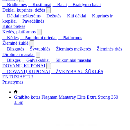
Bridkelnės
Kostiumai
Batai
Braidymo batai
Dėklai, kuprinės, dėžės
Dėklai meškerėms
Dėžutės
Kiti dėklai
Kuprinės ir
krepšiai
Pavadėlinės
Kitos prekės
Kėdės, platformos
Kėdės
Papildomi priedai
Platformos
Žieminė žūklė
Blizgutės
Švytuoklės
Žieminės meškerės
Žieminės ritės
Dirbtiniai masalai
Blizgės
Galvakabliai
Silikoniniai masalai
DOVANŲ KUPONAI
DOVANŲ KUPONAI
ŽVEJYBA SU ŽŪKLĖS
ENTUZIASTU!
Pristatymas
Graibšto kotas Flagman Mantaray Elite Extra Strong 350
3.5m