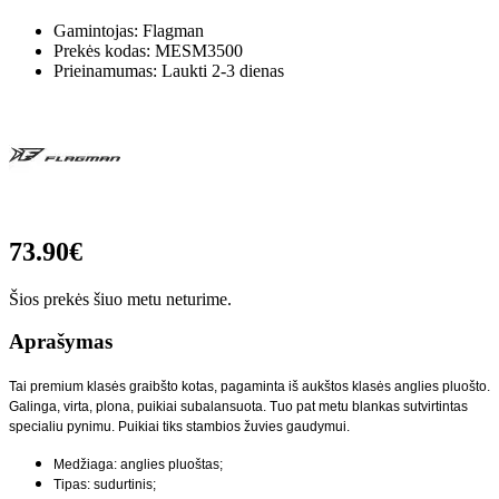
Gamintojas: Flagman
Prekės kodas:
MESM3500
Prieinamumas: Laukti 2-3 dienas
73.90€
Šios prekės šiuo metu neturime.
Aprašymas
Tai premium klasės graibšto kotas, pagaminta iš aukštos klasės anglies pluošto.
Galinga, virta, plona, puikiai subalansuota. Tuo pat metu blankas sutvirtintas
specialiu pynimu. Puikiai tiks stambios žuvies gaudymui.
Medžiaga: anglies pluoštas;
Tipas: sudurtinis;