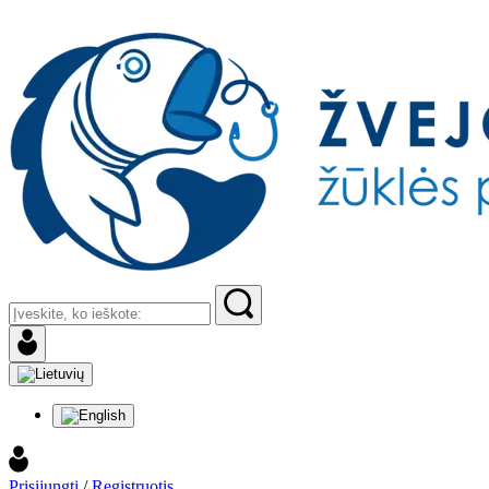
Prisijungti
/
Registruotis