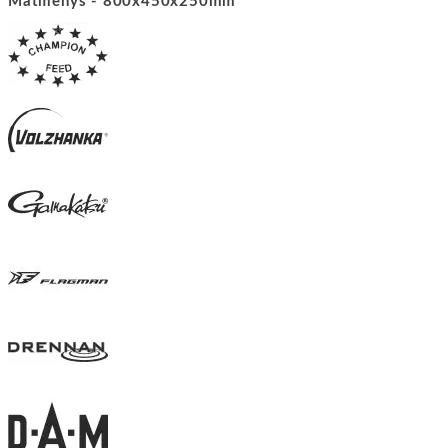
Matmenys - 800
x450x250mm