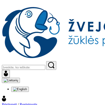
Prisijungti
/
Registruotis