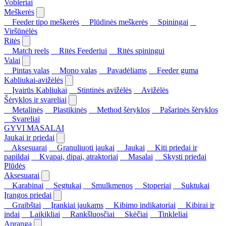
Vobleriai
Meškerės
Feeder tipo meškerės
Plūdinės meškerės
Spiningai
Viršūnėlės
Ritės
Match reels
Ritės Feederiui
Ritės spiningui
Valai
Pintas valas
Mono valas
Pavadėliams
Feeder guma
Kabliukai-avižėlės
Įvairūs Kabliukai
Stintinės avižėlės
Avižėlės
Šėryklos ir svareliai
Metalinės
Plastikinės
Method šėryklos
Pašarinės šėryklos
Svareliai
GYVI MASALAI
Jaukai ir priedai
Aksesuarai
Granuliuoti jaukai
Jaukai
Kiti priedai ir
papildai
Kvapai, dipai, atraktoriai
Masalai
Skysti priedai
Plūdės
Aksesuarai
Karabinai
Segtukai
Smulkmenos
Stoperiai
Suktukai
Įrangos priedai
Graibštai
Įrankiai jaukams
Kibimo indikatoriai
Kibirai ir
indai
Laikikliai
Rankšluosčiai
Skėčiai
Tinkleliai
Apranga