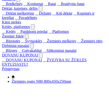
Bridkelnės
Kostiumai
Batai
Braidymo batai
Dėklai, kuprinės, dėžės
Dėklai meškerėms
Dėžutės
Kiti dėklai
Kuprinės ir
krepšiai
Pavadėlinės
Kitos prekės
Kėdės, platformos
Kėdės
Papildomi priedai
Platformos
Žieminė žūklė
Blizgutės
Švytuoklės
Žieminės meškerės
Žieminės ritės
Dirbtiniai masalai
Blizgės
Galvakabliai
Silikoniniai masalai
DOVANŲ KUPONAI
DOVANŲ KUPONAI
ŽVEJYBA SU ŽŪKLĖS
ENTUZIASTU!
Pristatymas
Žieminės rogės N80 800x450x250mm