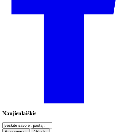
Naujienlaiškis
Prenumeruoti
Atšaukti