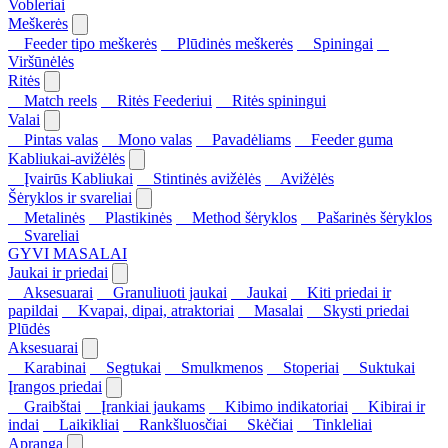
Vobleriai
Meškerės
Feeder tipo meškerės
Plūdinės meškerės
Spiningai
Viršūnėlės
Ritės
Match reels
Ritės Feederiui
Ritės spiningui
Valai
Pintas valas
Mono valas
Pavadėliams
Feeder guma
Kabliukai-avižėlės
Įvairūs Kabliukai
Stintinės avižėlės
Avižėlės
Šėryklos ir svareliai
Metalinės
Plastikinės
Method šėryklos
Pašarinės šėryklos
Svareliai
GYVI MASALAI
Jaukai ir priedai
Aksesuarai
Granuliuoti jaukai
Jaukai
Kiti priedai ir
papildai
Kvapai, dipai, atraktoriai
Masalai
Skysti priedai
Plūdės
Aksesuarai
Karabinai
Segtukai
Smulkmenos
Stoperiai
Suktukai
Įrangos priedai
Graibštai
Įrankiai jaukams
Kibimo indikatoriai
Kibirai ir
indai
Laikikliai
Rankšluosčiai
Skėčiai
Tinkleliai
Apranga