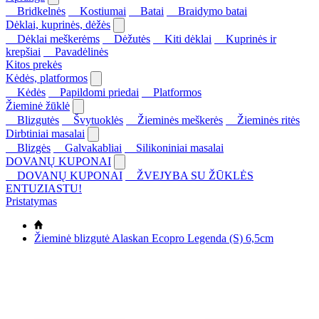
Bridkelnės
Kostiumai
Batai
Braidymo batai
Dėklai, kuprinės, dėžės
Dėklai meškerėms
Dėžutės
Kiti dėklai
Kuprinės ir
krepšiai
Pavadėlinės
Kitos prekės
Kėdės, platformos
Kėdės
Papildomi priedai
Platformos
Žieminė žūklė
Blizgutės
Švytuoklės
Žieminės meškerės
Žieminės ritės
Dirbtiniai masalai
Blizgės
Galvakabliai
Silikoniniai masalai
DOVANŲ KUPONAI
DOVANŲ KUPONAI
ŽVEJYBA SU ŽŪKLĖS
ENTUZIASTU!
Pristatymas
Žieminė blizgutė Alaskan Ecopro Legenda (S) 6,5cm