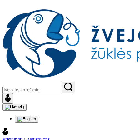
Prisijungti
/
Registruotis