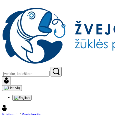
Prisijungti
/
Registruotis