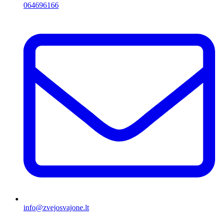
064696166
info@zvejosvajone.lt