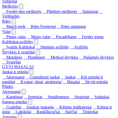
Vobleriai
Meškerės
Feeder tipo meškerės
Plūdinės meškerės
Spiningai
Viršūnėlės
Ritės
Match reels
Ritės Feederiui
Ritės spiningui
Valai
Pintas valas
Mono valas
Pavadėliams
Feeder guma
Kabliukai-avižėlės
Įvairūs Kabliukai
Stintinės avižėlės
Avižėlės
Šėryklos ir svareliai
Metalinės
Plastikinės
Method šėryklos
Pašarinės šėryklos
Svareliai
GYVI MASALAI
Jaukai ir priedai
Aksesuarai
Granuliuoti jaukai
Jaukai
Kiti priedai ir
papildai
Kvapai, dipai, atraktoriai
Masalai
Skysti priedai
Plūdės
Aksesuarai
Karabinai
Segtukai
Smulkmenos
Stoperiai
Suktukai
Įrangos priedai
Graibštai
Įrankiai jaukams
Kibimo indikatoriai
Kibirai ir
indai
Laikikliai
Rankšluosčiai
Skėčiai
Tinkleliai
Apranga