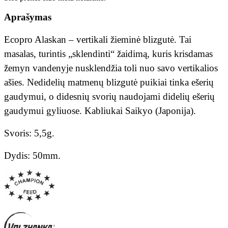
Aprašymas
Ecopro Alaskan – vertikali žieminė blizgutė. Tai
masalas, turintis „sklendinti“ žaidimą, kuris krisdamas
žemyn vandenyje nusklendžia toli nuo savo vertikalios
ašies. Nedidelių matmenų blizgutė puikiai tinka ešerių
gaudymui, o didesnių svorių naudojami didelių ešerių
gaudymui gyliuose. Kabliukai Saikyo (Japonija).
Svoris: 5,5g.
Dydis: 50mm.