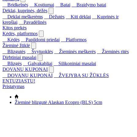
Bridkelnės
Kostiumai
Batai
Braidymo batai
Dėklai, kuprinės, dėžės
Dėklai meškerėms
Dėžutės
Kiti dėklai
Kuprinės ir
krepšiai
Pavadėlinės
Kitos prekės
Kėdės, platformos
Kėdės
Papildomi priedai
Platformos
Žieminė žūklė
Blizgutės
Švytuoklės
Žieminės meškerės
Žieminės ritės
Dirbtiniai masalai
Blizgės
Galvakabliai
Silikoniniai masalai
DOVANŲ KUPONAI
DOVANŲ KUPONAI
ŽVEJYBA SU ŽŪKLĖS
ENTUZIASTU!
Pristatymas
Žieminė blizgutė Alaskan Ecopro (BLS) 5cm