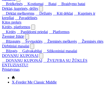
Bridkelnės
Kostiumai
Batai
Braidymo batai
Dėklai, kuprinės, dėžės
Dėklai meškerėms
Dėžutės
Kiti dėklai
Kuprinės ir
krepšiai
Pavadėlinės
Kitos prekės
Kėdės, platformos
Kėdės
Papildomi priedai
Platformos
Žieminė žūklė
Blizgutės
Švytuoklės
Žieminės meškerės
Žieminės ritės
Dirbtiniai masalai
Blizgės
Galvakabliai
Silikoniniai masalai
DOVANŲ KUPONAI
DOVANŲ KUPONAI
ŽVEJYBA SU ŽŪKLĖS
ENTUZIASTU!
Pristatymas
X-Feeder Me Classic Middle