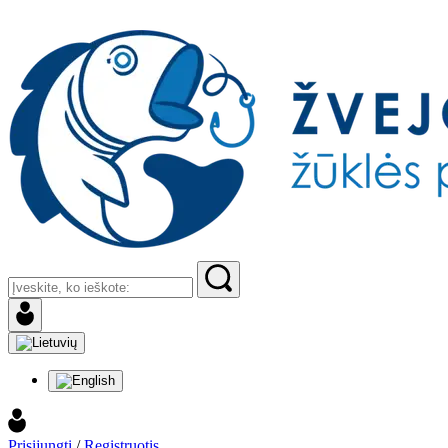
Prisijungti
/
Registruotis