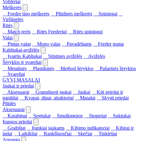
Vobleriai
Meškerės
Feeder tipo meškerės
Plūdinės meškerės
Spiningai
Viršūnėlės
Ritės
Match reels
Ritės Feederiui
Ritės spiningui
Valai
Pintas valas
Mono valas
Pavadėliams
Feeder guma
Kabliukai-avižėlės
Įvairūs Kabliukai
Stintinės avižėlės
Avižėlės
Šėryklos ir svareliai
Metalinės
Plastikinės
Method šėryklos
Pašarinės šėryklos
Svareliai
GYVI MASALAI
Jaukai ir priedai
Aksesuarai
Granuliuoti jaukai
Jaukai
Kiti priedai ir
papildai
Kvapai, dipai, atraktoriai
Masalai
Skysti priedai
Plūdės
Aksesuarai
Karabinai
Segtukai
Smulkmenos
Stoperiai
Suktukai
Įrangos priedai
Graibštai
Įrankiai jaukams
Kibimo indikatoriai
Kibirai ir
indai
Laikikliai
Rankšluosčiai
Skėčiai
Tinkleliai
Apranga