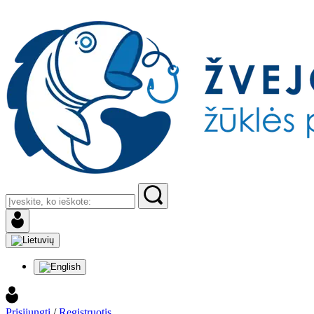
Prisijungti
/
Registruotis