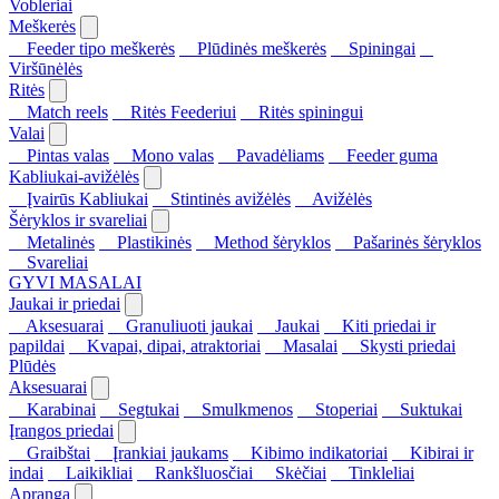
Vobleriai
Meškerės
Feeder tipo meškerės
Plūdinės meškerės
Spiningai
Viršūnėlės
Ritės
Match reels
Ritės Feederiui
Ritės spiningui
Valai
Pintas valas
Mono valas
Pavadėliams
Feeder guma
Kabliukai-avižėlės
Įvairūs Kabliukai
Stintinės avižėlės
Avižėlės
Šėryklos ir svareliai
Metalinės
Plastikinės
Method šėryklos
Pašarinės šėryklos
Svareliai
GYVI MASALAI
Jaukai ir priedai
Aksesuarai
Granuliuoti jaukai
Jaukai
Kiti priedai ir
papildai
Kvapai, dipai, atraktoriai
Masalai
Skysti priedai
Plūdės
Aksesuarai
Karabinai
Segtukai
Smulkmenos
Stoperiai
Suktukai
Įrangos priedai
Graibštai
Įrankiai jaukams
Kibimo indikatoriai
Kibirai ir
indai
Laikikliai
Rankšluosčiai
Skėčiai
Tinkleliai
Apranga