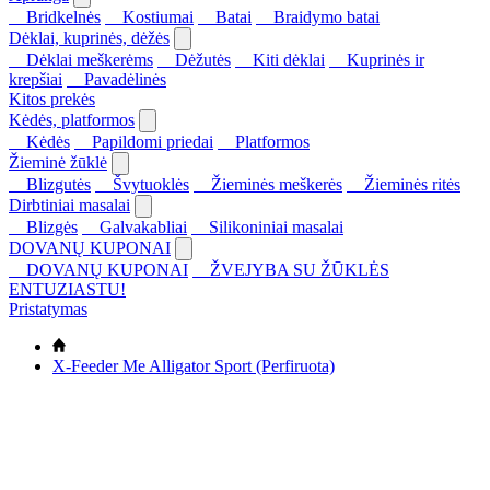
Bridkelnės
Kostiumai
Batai
Braidymo batai
Dėklai, kuprinės, dėžės
Dėklai meškerėms
Dėžutės
Kiti dėklai
Kuprinės ir
krepšiai
Pavadėlinės
Kitos prekės
Kėdės, platformos
Kėdės
Papildomi priedai
Platformos
Žieminė žūklė
Blizgutės
Švytuoklės
Žieminės meškerės
Žieminės ritės
Dirbtiniai masalai
Blizgės
Galvakabliai
Silikoniniai masalai
DOVANŲ KUPONAI
DOVANŲ KUPONAI
ŽVEJYBA SU ŽŪKLĖS
ENTUZIASTU!
Pristatymas
X-Feeder Me Alligator Sport (Perfiruota)