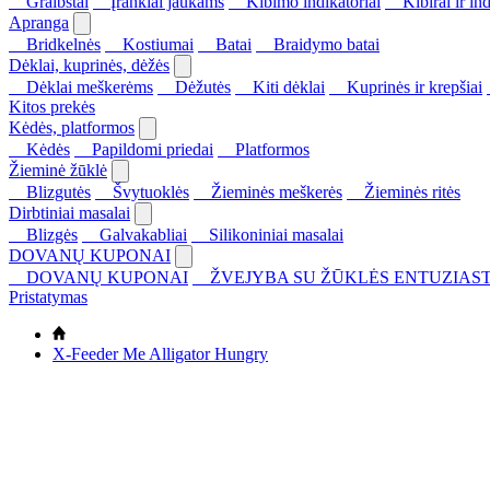
Graibštai
Įrankiai jaukams
Kibimo indikatoriai
Kibirai ir ind
Apranga
Bridkelnės
Kostiumai
Batai
Braidymo batai
Dėklai, kuprinės, dėžės
Dėklai meškerėms
Dėžutės
Kiti dėklai
Kuprinės ir krepšiai
Kitos prekės
Kėdės, platformos
Kėdės
Papildomi priedai
Platformos
Žieminė žūklė
Blizgutės
Švytuoklės
Žieminės meškerės
Žieminės ritės
Dirbtiniai masalai
Blizgės
Galvakabliai
Silikoniniai masalai
DOVANŲ KUPONAI
DOVANŲ KUPONAI
ŽVEJYBA SU ŽŪKLĖS ENTUZIAST
Pristatymas
X-Feeder Me Alligator Hungry