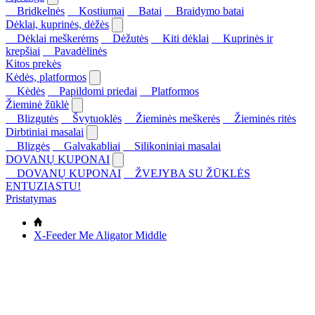
Bridkelnės
Kostiumai
Batai
Braidymo batai
Dėklai, kuprinės, dėžės
Dėklai meškerėms
Dėžutės
Kiti dėklai
Kuprinės ir
krepšiai
Pavadėlinės
Kitos prekės
Kėdės, platformos
Kėdės
Papildomi priedai
Platformos
Žieminė žūklė
Blizgutės
Švytuoklės
Žieminės meškerės
Žieminės ritės
Dirbtiniai masalai
Blizgės
Galvakabliai
Silikoniniai masalai
DOVANŲ KUPONAI
DOVANŲ KUPONAI
ŽVEJYBA SU ŽŪKLĖS
ENTUZIASTU!
Pristatymas
X-Feeder Me Aligator Middle