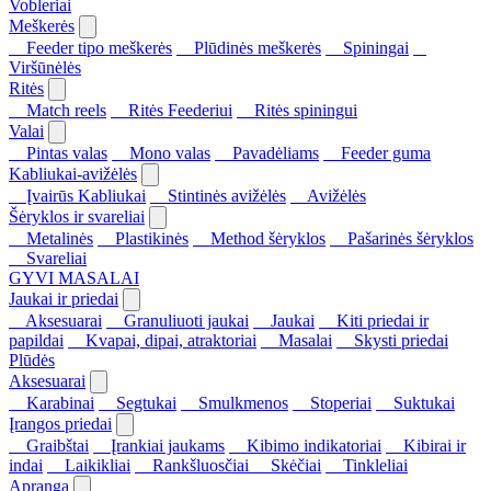
Vobleriai
Meškerės
Feeder tipo meškerės
Plūdinės meškerės
Spiningai
Viršūnėlės
Ritės
Match reels
Ritės Feederiui
Ritės spiningui
Valai
Pintas valas
Mono valas
Pavadėliams
Feeder guma
Kabliukai-avižėlės
Įvairūs Kabliukai
Stintinės avižėlės
Avižėlės
Šėryklos ir svareliai
Metalinės
Plastikinės
Method šėryklos
Pašarinės šėryklos
Svareliai
GYVI MASALAI
Jaukai ir priedai
Aksesuarai
Granuliuoti jaukai
Jaukai
Kiti priedai ir
papildai
Kvapai, dipai, atraktoriai
Masalai
Skysti priedai
Plūdės
Aksesuarai
Karabinai
Segtukai
Smulkmenos
Stoperiai
Suktukai
Įrangos priedai
Graibštai
Įrankiai jaukams
Kibimo indikatoriai
Kibirai ir
indai
Laikikliai
Rankšluosčiai
Skėčiai
Tinkleliai
Apranga