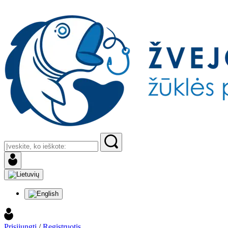
Prisijungti
/
Registruotis