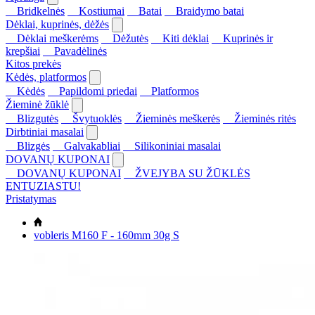
Bridkelnės
Kostiumai
Batai
Braidymo batai
Dėklai, kuprinės, dėžės
Dėklai meškerėms
Dėžutės
Kiti dėklai
Kuprinės ir
krepšiai
Pavadėlinės
Kitos prekės
Kėdės, platformos
Kėdės
Papildomi priedai
Platformos
Žieminė žūklė
Blizgutės
Švytuoklės
Žieminės meškerės
Žieminės ritės
Dirbtiniai masalai
Blizgės
Galvakabliai
Silikoniniai masalai
DOVANŲ KUPONAI
DOVANŲ KUPONAI
ŽVEJYBA SU ŽŪKLĖS
ENTUZIASTU!
Pristatymas
vobleris M160 F - 160mm 30g S