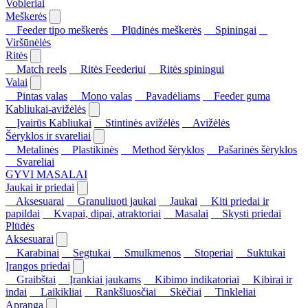
Vobleriai
Meškerės
Feeder tipo meškerės
Plūdinės meškerės
Spiningai
Viršūnėlės
Ritės
Match reels
Ritės Feederiui
Ritės spiningui
Valai
Pintas valas
Mono valas
Pavadėliams
Feeder guma
Kabliukai-avižėlės
Įvairūs Kabliukai
Stintinės avižėlės
Avižėlės
Šėryklos ir svareliai
Metalinės
Plastikinės
Method šėryklos
Pašarinės šėryklos
Svareliai
GYVI MASALAI
Jaukai ir priedai
Aksesuarai
Granuliuoti jaukai
Jaukai
Kiti priedai ir
papildai
Kvapai, dipai, atraktoriai
Masalai
Skysti priedai
Plūdės
Aksesuarai
Karabinai
Segtukai
Smulkmenos
Stoperiai
Suktukai
Įrangos priedai
Graibštai
Įrankiai jaukams
Kibimo indikatoriai
Kibirai ir
indai
Laikikliai
Rankšluosčiai
Skėčiai
Tinkleliai
Apranga