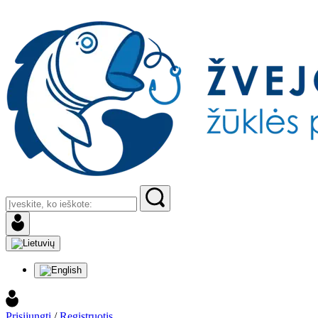
Prisijungti
/
Registruotis