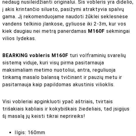
nedaug nusileidžianti originalui. Šis vobleris yra didelio,
į akis krintančio silueto, pasižymi atraktyvia spalvų
gama. Jį rekomenduojame naudoti žūklei seklesnėse
vandens telkinio įlankose, gyliuose iki 2-3m, kur vos
kiek daugiau nei metrą panerdamas
M160F
sėkmingai
vilios lydekas.
BEARKING vobleris M160F
turi volframinių svarelių
sistemą viduje, kuri visų pirma pasitarnauja
maksimaliam metimo nuotoliui, antra, reguliuoja
tinkamą masalo balansą tvičinant ir pauzių metu ir
pasitarnauja kaip papildomas akustinis vilioklis.
Visi vobleriai apginkluoti ypač aštriais, tvirtais
trišakiais kabliais ir kokybiškais žiedeliais, tad įsigijus
šį masalą jų keisti tikrai neprireiks!
Ilgis: 160mm