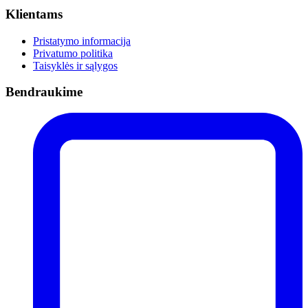
Klientams
Pristatymo informacija
Privatumo politika
Taisyklės ir sąlygos
Bendraukime