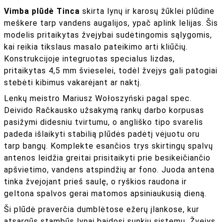
Vimba plūdė Tinca
skirta lynų ir karosų žūklei plūdine
meškere tarp vandens augalijos, ypač aplink lelijas. Šis
modelis pritaikytas žvejybai sudėtingomis sąlygomis,
kai reikia tikslaus masalo pateikimo arti kliūčių.
Konstrukcijoje integruotas specialus lizdas,
pritaikytas 4,5 mm švieselei, todėl žvejys gali patogiai
stebėti kibimus vakarėjant ar naktį.
Lenkų meistro Mariusz Wołoszyński pagal spec.
Deivido Račkausko užsakymą rankų darbo korpusas
pasižymi didesniu tvirtumu, o angliško tipo svarelis
padeda išlaikyti stabilią plūdės padėtį vėjuotu oru
tarp bangų. Komplekte esančios trys skirtingų spalvų
antenos leidžia greitai prisitaikyti prie besikeičiančio
apšvietimo, vandens atspindžių ar fono. Juoda antena
tinka žvejojant prieš saulę, o ryškios raudona ir
geltona spalvos gerai matomos apsiniaukusią dieną.
Ši plūdė praverčia dumblėtose ežerų įlankose, kur
atsargūs stambūs lynai baidosi sunkių sistemų. Žvejys