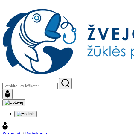
Prisijungti
/
Registruotis