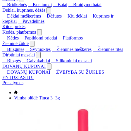
Bridkelnės
Kostiumai
Batai
Braidymo batai
Dėklai, kuprinės, dėžės
Dėklai meškerėms
Dėžutės
Kiti dėklai
Kuprinės ir
krepšiai
Pavadėlinės
Kitos prekės
Kėdės, platformos
Kėdės
Papildomi priedai
Platformos
Žieminė žūklė
Blizgutės
Švytuoklės
Žieminės meškerės
Žieminės ritės
Dirbtiniai masalai
Blizgės
Galvakabliai
Silikoniniai masalai
DOVANŲ KUPONAI
DOVANŲ KUPONAI
ŽVEJYBA SU ŽŪKLĖS
ENTUZIASTU!
Pristatymas
Vimba plūdė Tinca 3+3g