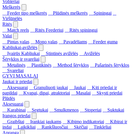
Vobleriai
Meškerės
Feeder tipo meškerės
Plūdinės meškerės
Spiningai
Viršūnėlės
Ritės
Match reels
Ritės Feederiui
Ritės spiningui
Valai
Pintas valas
Mono valas
Pavadėliams
Feeder guma
Kabliukai-avižėlės
Įvairūs Kabliukai
Stintinės avižėlės
Avižėlės
Šėryklos ir svareliai
Metalinės
Plastikinės
Method šėryklos
Pašarinės šėryklos
Svareliai
GYVI MASALAI
Jaukai ir priedai
Aksesuarai
Granuliuoti jaukai
Jaukai
Kiti priedai ir
papildai
Kvapai, dipai, atraktoriai
Masalai
Skysti priedai
Plūdės
Aksesuarai
Karabinai
Segtukai
Smulkmenos
Stoperiai
Suktukai
Įrangos priedai
Graibštai
Įrankiai jaukams
Kibimo indikatoriai
Kibirai ir
indai
Laikikliai
Rankšluosčiai
Skėčiai
Tinkleliai
Apranga