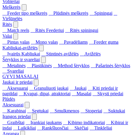
Vobleriai
Meškerės
Feeder tipo meškerės
Plūdinės meškerės
Spiningai
Viršūnėlės
Ritės
Match reels
Ritės Feederiui
Ritės spiningui
Valai
Pintas valas
Mono valas
Pavadėliams
Feeder guma
Kabliukai-avižėlės
Įvairūs Kabliukai
Stintinės avižėlės
Avižėlės
Šėryklos ir svareliai
Metalinės
Plastikinės
Method šėryklos
Pašarinės šėryklos
Svareliai
GYVI MASALAI
Jaukai ir priedai
Aksesuarai
Granuliuoti jaukai
Jaukai
Kiti priedai ir
papildai
Kvapai, dipai, atraktoriai
Masalai
Skysti priedai
Plūdės
Aksesuarai
Karabinai
Segtukai
Smulkmenos
Stoperiai
Suktukai
Įrangos priedai
Graibštai
Įrankiai jaukams
Kibimo indikatoriai
Kibirai ir
indai
Laikikliai
Rankšluosčiai
Skėčiai
Tinkleliai
Apranga