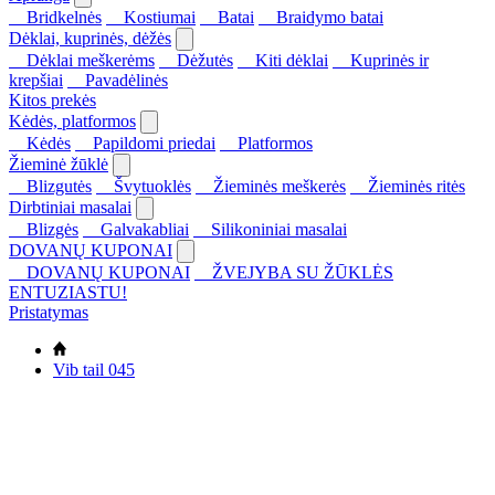
Bridkelnės
Kostiumai
Batai
Braidymo batai
Dėklai, kuprinės, dėžės
Dėklai meškerėms
Dėžutės
Kiti dėklai
Kuprinės ir
krepšiai
Pavadėlinės
Kitos prekės
Kėdės, platformos
Kėdės
Papildomi priedai
Platformos
Žieminė žūklė
Blizgutės
Švytuoklės
Žieminės meškerės
Žieminės ritės
Dirbtiniai masalai
Blizgės
Galvakabliai
Silikoniniai masalai
DOVANŲ KUPONAI
DOVANŲ KUPONAI
ŽVEJYBA SU ŽŪKLĖS
ENTUZIASTU!
Pristatymas
Vib tail 045