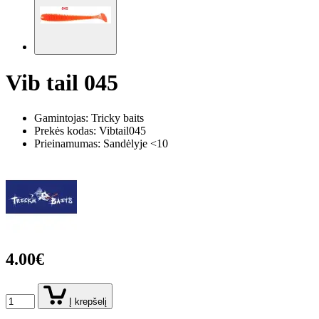
Vib tail 045
Gamintojas: Tricky baits
Prekės kodas:
Vibtail045
Prieinamumas: Sandėlyje <10
4.00€
Į krepšelį