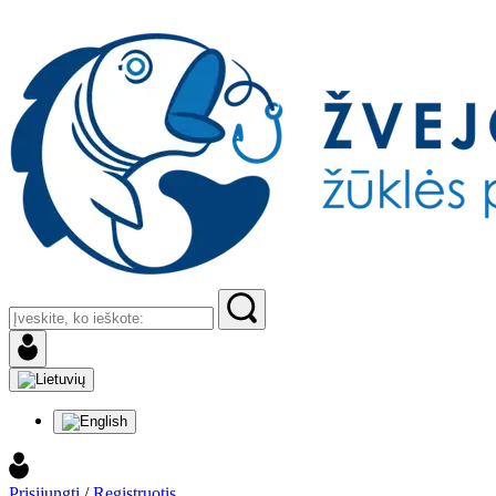
Prisijungti
/
Registruotis