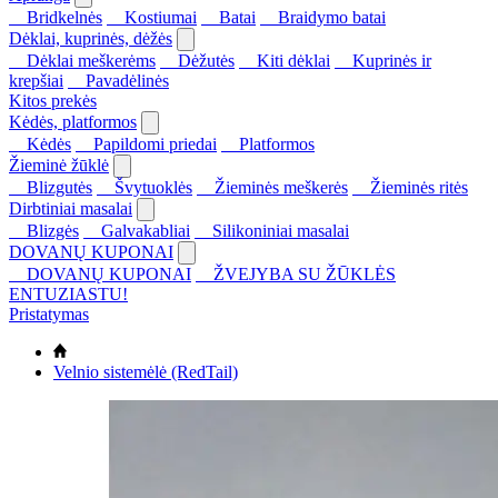
Bridkelnės
Kostiumai
Batai
Braidymo batai
Dėklai, kuprinės, dėžės
Dėklai meškerėms
Dėžutės
Kiti dėklai
Kuprinės ir
krepšiai
Pavadėlinės
Kitos prekės
Kėdės, platformos
Kėdės
Papildomi priedai
Platformos
Žieminė žūklė
Blizgutės
Švytuoklės
Žieminės meškerės
Žieminės ritės
Dirbtiniai masalai
Blizgės
Galvakabliai
Silikoniniai masalai
DOVANŲ KUPONAI
DOVANŲ KUPONAI
ŽVEJYBA SU ŽŪKLĖS
ENTUZIASTU!
Pristatymas
Velnio sistemėlė (RedTail)