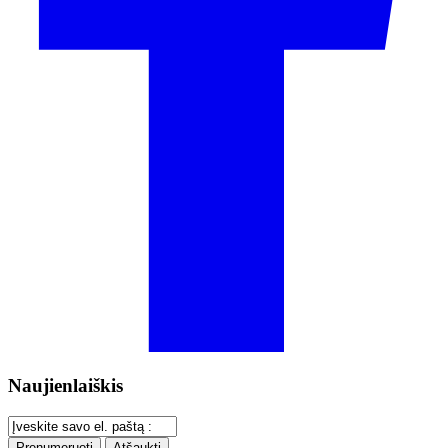
Naujienlaiškis
Prenumeruoti
Atšaukti