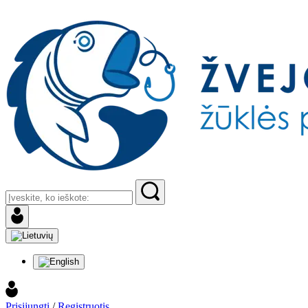
Prisijungti
/
Registruotis