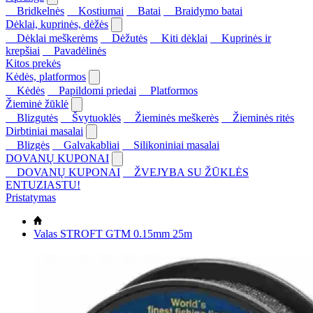
Bridkelnės
Kostiumai
Batai
Braidymo batai
Dėklai, kuprinės, dėžės
Dėklai meškerėms
Dėžutės
Kiti dėklai
Kuprinės ir
krepšiai
Pavadėlinės
Kitos prekės
Kėdės, platformos
Kėdės
Papildomi priedai
Platformos
Žieminė žūklė
Blizgutės
Švytuoklės
Žieminės meškerės
Žieminės ritės
Dirbtiniai masalai
Blizgės
Galvakabliai
Silikoniniai masalai
DOVANŲ KUPONAI
DOVANŲ KUPONAI
ŽVEJYBA SU ŽŪKLĖS
ENTUZIASTU!
Pristatymas
Valas STROFT GTM 0.15mm 25m