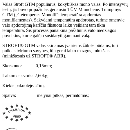
Valas Stroft GTM populiarus, kokybiškas mono valas. Po intensyvių
testų, jis buvo pripažintas geriausiu TÜV Miunchene. Trumpinys
GTM („Getempertes Monofil“: temperatūra apdorotas
monifilamentas). Sakydami temperatūra apdorotas, turime omenyje
valo apdorojimą karščiu fiksuotu laiku veikiant tam tikra
temperatūra. Šis procesas panaikina pašalinius valo medžiagos
poveikius, kurie galėjo susidaryti gaminant valą.
STROFT® GTM valas skiriamas įvairiems žūklės būdams, turi
puikias tvirtumo savybes, itin gerai laiko mazgus, minkštas
(minkštesnis už STROFT® ABR).
Skersmuo: 0,15mm;
Laikomas svoris: 2,60kg;
Kiekis pakuotėje: 25m;
Spalva: mėlynai pilkas, permatomas;