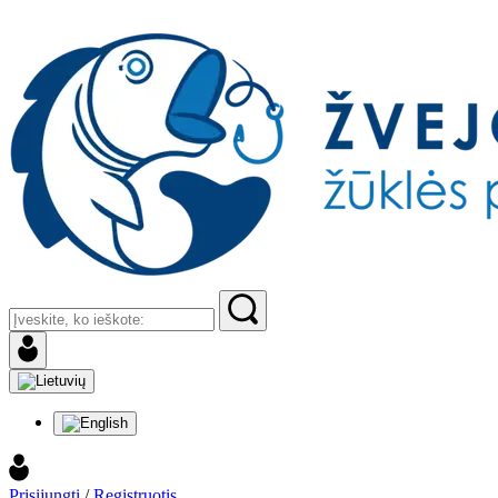
Prisijungti
/
Registruotis