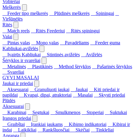
Vobleriai
Meškerės
Feeder tipo meškerės
Plūdinės meškerės
Spiningai
Viršūnėlės
Ritės
Match reels
Ritės Feederiui
Ritės spiningui
Valai
Pintas valas
Mono valas
Pavadėliams
Feeder guma
Kabliukai-avižėlės
Įvairūs Kabliukai
Stintinės avižėlės
Avižėlės
Šėryklos ir svareliai
Metalinės
Plastikinės
Method šėryklos
Pašarinės šėryklos
Svareliai
GYVI MASALAI
Jaukai ir priedai
Aksesuarai
Granuliuoti jaukai
Jaukai
Kiti priedai ir
papildai
Kvapai, dipai, atraktoriai
Masalai
Skysti priedai
Plūdės
Aksesuarai
Karabinai
Segtukai
Smulkmenos
Stoperiai
Suktukai
Įrangos priedai
Graibštai
Įrankiai jaukams
Kibimo indikatoriai
Kibirai ir
indai
Laikikliai
Rankšluosčiai
Skėčiai
Tinkleliai
Apranga