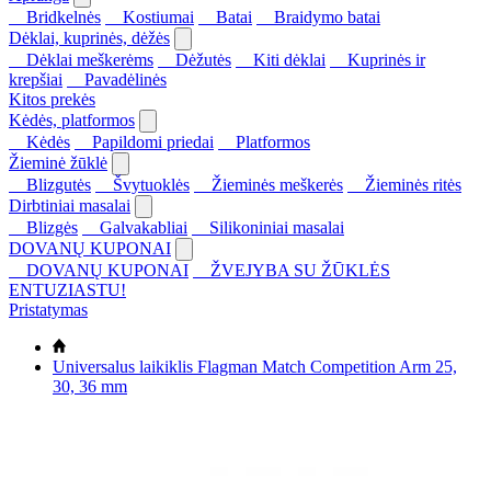
Bridkelnės
Kostiumai
Batai
Braidymo batai
Dėklai, kuprinės, dėžės
Dėklai meškerėms
Dėžutės
Kiti dėklai
Kuprinės ir
krepšiai
Pavadėlinės
Kitos prekės
Kėdės, platformos
Kėdės
Papildomi priedai
Platformos
Žieminė žūklė
Blizgutės
Švytuoklės
Žieminės meškerės
Žieminės ritės
Dirbtiniai masalai
Blizgės
Galvakabliai
Silikoniniai masalai
DOVANŲ KUPONAI
DOVANŲ KUPONAI
ŽVEJYBA SU ŽŪKLĖS
ENTUZIASTU!
Pristatymas
Universalus laikiklis Flagman Match Competition Arm 25,
30, 36 mm