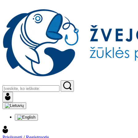
Prisijungti
/
Registruotis