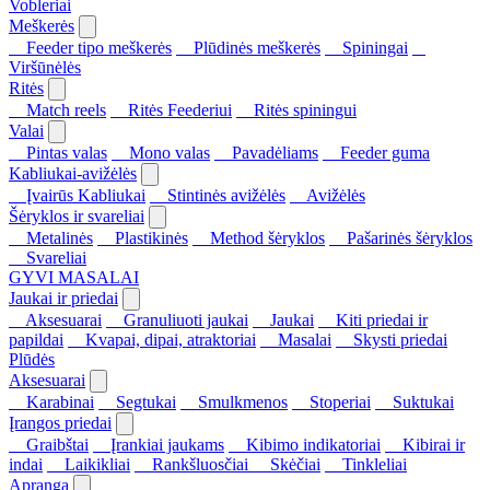
Vobleriai
Meškerės
Feeder tipo meškerės
Plūdinės meškerės
Spiningai
Viršūnėlės
Ritės
Match reels
Ritės Feederiui
Ritės spiningui
Valai
Pintas valas
Mono valas
Pavadėliams
Feeder guma
Kabliukai-avižėlės
Įvairūs Kabliukai
Stintinės avižėlės
Avižėlės
Šėryklos ir svareliai
Metalinės
Plastikinės
Method šėryklos
Pašarinės šėryklos
Svareliai
GYVI MASALAI
Jaukai ir priedai
Aksesuarai
Granuliuoti jaukai
Jaukai
Kiti priedai ir
papildai
Kvapai, dipai, atraktoriai
Masalai
Skysti priedai
Plūdės
Aksesuarai
Karabinai
Segtukai
Smulkmenos
Stoperiai
Suktukai
Įrangos priedai
Graibštai
Įrankiai jaukams
Kibimo indikatoriai
Kibirai ir
indai
Laikikliai
Rankšluosčiai
Skėčiai
Tinkleliai
Apranga