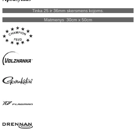
Tinka 25 ir 36mm skersmens kojoms.
Matmenys 30cm x 50cm