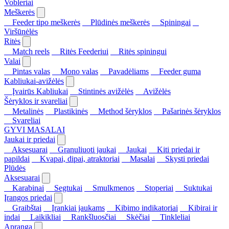
Vobleriai
Meškerės
Feeder tipo meškerės
Plūdinės meškerės
Spiningai
Viršūnėlės
Ritės
Match reels
Ritės Feederiui
Ritės spiningui
Valai
Pintas valas
Mono valas
Pavadėliams
Feeder guma
Kabliukai-avižėlės
Įvairūs Kabliukai
Stintinės avižėlės
Avižėlės
Šėryklos ir svareliai
Metalinės
Plastikinės
Method šėryklos
Pašarinės šėryklos
Svareliai
GYVI MASALAI
Jaukai ir priedai
Aksesuarai
Granuliuoti jaukai
Jaukai
Kiti priedai ir
papildai
Kvapai, dipai, atraktoriai
Masalai
Skysti priedai
Plūdės
Aksesuarai
Karabinai
Segtukai
Smulkmenos
Stoperiai
Suktukai
Įrangos priedai
Graibštai
Įrankiai jaukams
Kibimo indikatoriai
Kibirai ir
indai
Laikikliai
Rankšluosčiai
Skėčiai
Tinkleliai
Apranga