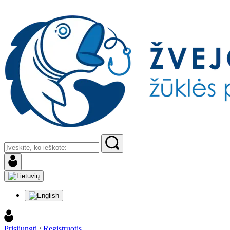
Prisijungti
/
Registruotis