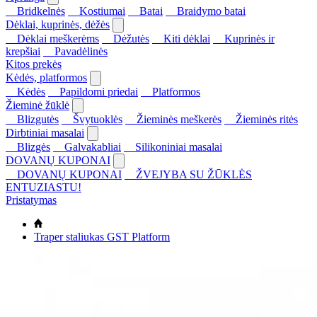
Bridkelnės
Kostiumai
Batai
Braidymo batai
Dėklai, kuprinės, dėžės
Dėklai meškerėms
Dėžutės
Kiti dėklai
Kuprinės ir
krepšiai
Pavadėlinės
Kitos prekės
Kėdės, platformos
Kėdės
Papildomi priedai
Platformos
Žieminė žūklė
Blizgutės
Švytuoklės
Žieminės meškerės
Žieminės ritės
Dirbtiniai masalai
Blizgės
Galvakabliai
Silikoniniai masalai
DOVANŲ KUPONAI
DOVANŲ KUPONAI
ŽVEJYBA SU ŽŪKLĖS
ENTUZIASTU!
Pristatymas
Traper staliukas GST Platform