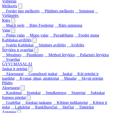
Vobleriai
Meškerės
Feeder tipo meškerės
Plūdinės meškerės
Spiningai
Viršūnėlės
Ritės
Match reels
Ritės Feederiui
Ritės spiningui
Valai
Pintas valas
Mono valas
Pavadėliams
Feeder guma
Kabliukai-avižėlės
Įvairūs Kabliukai
Stintinės avižėlės
Avižėlės
Šėryklos ir svareliai
Metalinės
Plastikinės
Method šėryklos
Pašarinės šėryklos
Svareliai
GYVI MASALAI
Jaukai ir priedai
Aksesuarai
Granuliuoti jaukai
Jaukai
Kiti priedai ir
papildai
Kvapai, dipai, atraktoriai
Masalai
Skysti priedai
Plūdės
Aksesuarai
Karabinai
Segtukai
Smulkmenos
Stoperiai
Suktukai
Įrangos priedai
Graibštai
Įrankiai jaukams
Kibimo indikatoriai
Kibirai ir
indai
Laikikliai
Rankšluosčiai
Skėčiai
Tinkleliai
Apranga