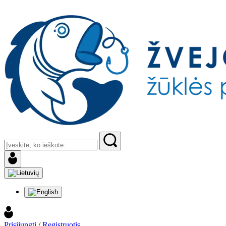
Prisijungti
/
Registruotis