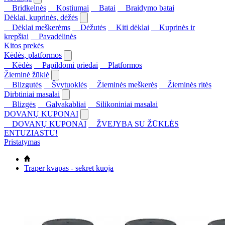
Bridkelnės
Kostiumai
Batai
Braidymo batai
Dėklai, kuprinės, dėžės
Dėklai meškerėms
Dėžutės
Kiti dėklai
Kuprinės ir
krepšiai
Pavadėlinės
Kitos prekės
Kėdės, platformos
Kėdės
Papildomi priedai
Platformos
Žieminė žūklė
Blizgutės
Švytuoklės
Žieminės meškerės
Žieminės ritės
Dirbtiniai masalai
Blizgės
Galvakabliai
Silikoniniai masalai
DOVANŲ KUPONAI
DOVANŲ KUPONAI
ŽVEJYBA SU ŽŪKLĖS
ENTUZIASTU!
Pristatymas
Traper kvapas - sekret kuoja