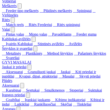
Vobleriai
Meškerės
Feeder tipo meškerės
Plūdinės meškerės
Spiningai
Viršūnėlės
Ritės
Match reels
Ritės Feederiui
Ritės spiningui
Valai
Pintas valas
Mono valas
Pavadėliams
Feeder guma
Kabliukai-avižėlės
Įvairūs Kabliukai
Stintinės avižėlės
Avižėlės
Šėryklos ir svareliai
Metalinės
Plastikinės
Method šėryklos
Pašarinės šėryklos
Svareliai
GYVI MASALAI
Jaukai ir priedai
Aksesuarai
Granuliuoti jaukai
Jaukai
Kiti priedai ir
papildai
Kvapai, dipai, atraktoriai
Masalai
Skysti priedai
Plūdės
Aksesuarai
Karabinai
Segtukai
Smulkmenos
Stoperiai
Suktukai
Įrangos priedai
Graibštai
Įrankiai jaukams
Kibimo indikatoriai
Kibirai ir
indai
Laikikliai
Rankšluosčiai
Skėčiai
Tinkleliai
Apranga