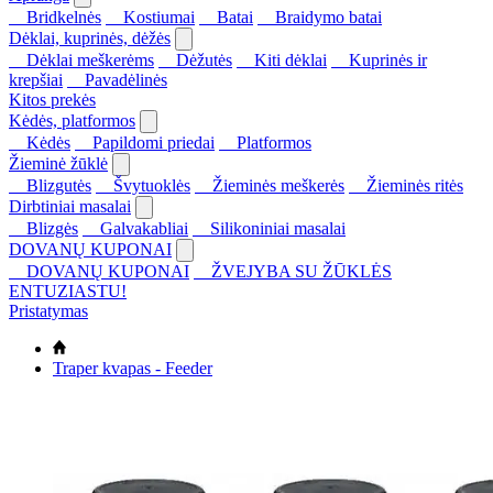
Bridkelnės
Kostiumai
Batai
Braidymo batai
Dėklai, kuprinės, dėžės
Dėklai meškerėms
Dėžutės
Kiti dėklai
Kuprinės ir
krepšiai
Pavadėlinės
Kitos prekės
Kėdės, platformos
Kėdės
Papildomi priedai
Platformos
Žieminė žūklė
Blizgutės
Švytuoklės
Žieminės meškerės
Žieminės ritės
Dirbtiniai masalai
Blizgės
Galvakabliai
Silikoniniai masalai
DOVANŲ KUPONAI
DOVANŲ KUPONAI
ŽVEJYBA SU ŽŪKLĖS
ENTUZIASTU!
Pristatymas
Traper kvapas - Feeder