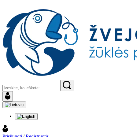
Prisijungti
/
Registruotis