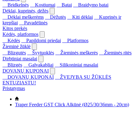
Bridkelnės
Kostiumai
Batai
Braidymo batai
Dėklai, kuprinės, dėžės
Dėklai meškerėms
Dėžutės
Kiti dėklai
Kuprinės ir
krepšiai
Pavadėlinės
Kitos prekės
Kėdės, platformos
Kėdės
Papildomi priedai
Platformos
Žieminė žūklė
Blizgutės
Švytuoklės
Žieminės meškerės
Žieminės ritės
Dirbtiniai masalai
Blizgės
Galvakabliai
Silikoniniai masalai
DOVANŲ KUPONAI
DOVANŲ KUPONAI
ŽVEJYBA SU ŽŪKLĖS
ENTUZIASTU!
Pristatymas
Traper Feeder GST Click Alkūnė (Ø25/30/36mm - 20cm)