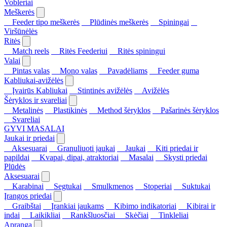
Vobleriai
Meškerės
Feeder tipo meškerės
Plūdinės meškerės
Spiningai
Viršūnėlės
Ritės
Match reels
Ritės Feederiui
Ritės spiningui
Valai
Pintas valas
Mono valas
Pavadėliams
Feeder guma
Kabliukai-avižėlės
Įvairūs Kabliukai
Stintinės avižėlės
Avižėlės
Šėryklos ir svareliai
Metalinės
Plastikinės
Method šėryklos
Pašarinės šėryklos
Svareliai
GYVI MASALAI
Jaukai ir priedai
Aksesuarai
Granuliuoti jaukai
Jaukai
Kiti priedai ir
papildai
Kvapai, dipai, atraktoriai
Masalai
Skysti priedai
Plūdės
Aksesuarai
Karabinai
Segtukai
Smulkmenos
Stoperiai
Suktukai
Įrangos priedai
Graibštai
Įrankiai jaukams
Kibimo indikatoriai
Kibirai ir
indai
Laikikliai
Rankšluosčiai
Skėčiai
Tinkleliai
Apranga