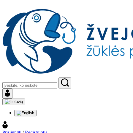
Prisijungti
/
Registruotis