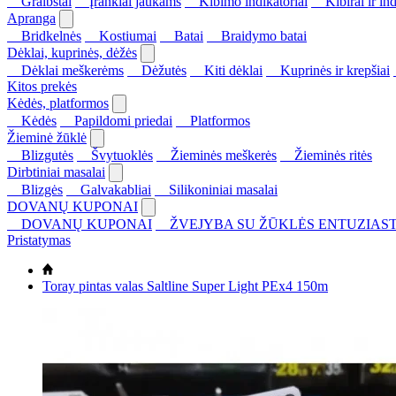
Graibštai
Įrankiai jaukams
Kibimo indikatoriai
Kibirai ir ind
Apranga
Bridkelnės
Kostiumai
Batai
Braidymo batai
Dėklai, kuprinės, dėžės
Dėklai meškerėms
Dėžutės
Kiti dėklai
Kuprinės ir krepšiai
Kitos prekės
Kėdės, platformos
Kėdės
Papildomi priedai
Platformos
Žieminė žūklė
Blizgutės
Švytuoklės
Žieminės meškerės
Žieminės ritės
Dirbtiniai masalai
Blizgės
Galvakabliai
Silikoniniai masalai
DOVANŲ KUPONAI
DOVANŲ KUPONAI
ŽVEJYBA SU ŽŪKLĖS ENTUZIAST
Pristatymas
Toray pintas valas Saltline Super Light PEx4 150m