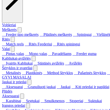
Vobleriai
Meškerės
Feeder tipo meškerės
Plūdinės meškerės
Spiningai
Viršūnėl
Ritės
Match reels
Ritės Feederiui
Ritės spiningui
Valai
Pintas valas
Mono valas
Pavadėliams
Feeder guma
Kabliukai-avižėlės
Įvairūs Kabliukai
Stintinės avižėlės
Avižėlės
Šėryklos ir svareliai
Metalinės
Plastikinės
Method šėryklos
Pašarinės šėryklos
S
GYVI MASALAI
Jaukai ir priedai
Aksesuarai
Granuliuoti jaukai
Jaukai
Kiti priedai ir papildai
Plūdės
Aksesuarai
Karabinai
Segtukai
Smulkmenos
Stoperiai
Suktukai
Įrangos priedai