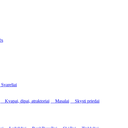
ės
vareliai
Kvapai, dipai, atraktoriai
Masalai
Skysti priedai