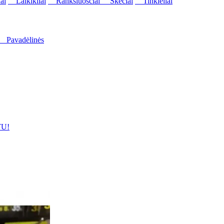
ai
Laikikliai
Rankšluosčiai
Skėčiai
Tinkleliai
Pavadėlinės
U!