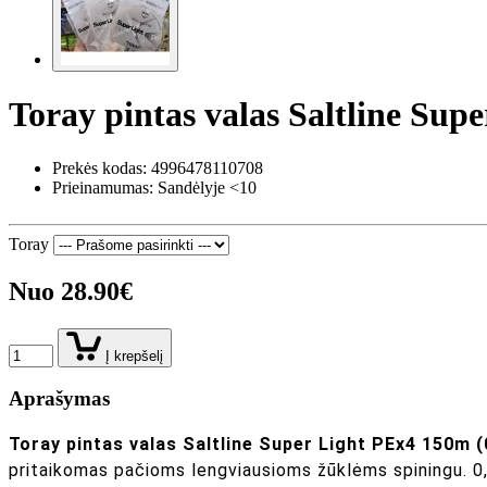
Toray pintas valas Saltline Su
Prekės kodas:
4996478110708
Prieinamumas: Sandėlyje <10
Toray
Nuo 28.90€
Į krepšelį
Aprašymas
Toray pintas valas Saltline Super Light PEx4 150m (
pritaikomas pačioms lengviausioms žūklėms spiningu. 0,2 