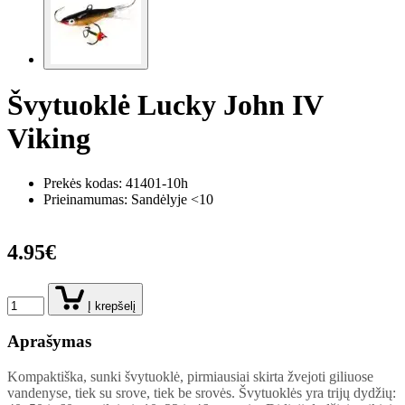
Švytuoklė Lucky John IV
Viking
Prekės kodas:
41401-10h
Prieinamumas: Sandėlyje <10
4.95€
Į krepšelį
Aprašymas
Kompaktiška, sunki švytuoklė, pirmiausiai skirta žvejoti giliuose
vandenyse, tiek su srove, tiek be srovės. Švytuoklės yra trijų dydžių: