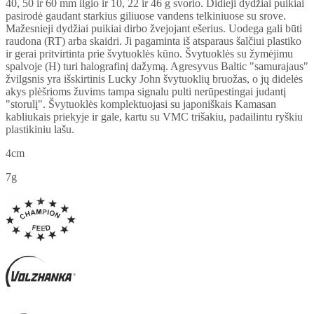
40, 50 ir 60 mm ilgio ir 10, 22 ir 46 g svorio. Didieji dydžiai puikiai
pasirodė gaudant starkius giliuose vandens telkiniuose su srove.
Mažesnieji dydžiai puikiai dirbo žvejojant ešerius. Uodega gali būti
raudona (RT) arba skaidri. Ji pagaminta iš atsparaus šalčiui plastiko
ir gerai pritvirtinta prie švytuoklės kūno. Švytuoklės su žymėjimu
spalvoje (H) turi halografinį dažymą. Agresyvus Baltic "samurajaus"
žvilgsnis yra išskirtinis Lucky John švytuoklių bruožas, o jų didelės
akys plėšrioms žuvims tampa signalu pulti nerūpestingai judantį
"storulį". Švytuoklės komplektuojasi su japoniškais Kamasan
kabliukais priekyje ir gale, kartu su VMC trišakiu, padailintu ryškiu
plastikiniu lašu.
4cm
7g