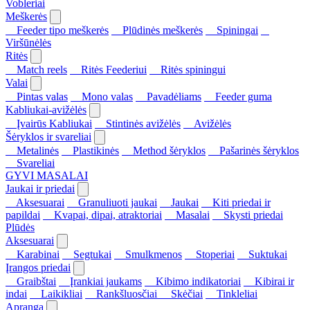
Vobleriai
Meškerės
Feeder tipo meškerės
Plūdinės meškerės
Spiningai
Viršūnėlės
Ritės
Match reels
Ritės Feederiui
Ritės spiningui
Valai
Pintas valas
Mono valas
Pavadėliams
Feeder guma
Kabliukai-avižėlės
Įvairūs Kabliukai
Stintinės avižėlės
Avižėlės
Šėryklos ir svareliai
Metalinės
Plastikinės
Method šėryklos
Pašarinės šėryklos
Svareliai
GYVI MASALAI
Jaukai ir priedai
Aksesuarai
Granuliuoti jaukai
Jaukai
Kiti priedai ir
papildai
Kvapai, dipai, atraktoriai
Masalai
Skysti priedai
Plūdės
Aksesuarai
Karabinai
Segtukai
Smulkmenos
Stoperiai
Suktukai
Įrangos priedai
Graibštai
Įrankiai jaukams
Kibimo indikatoriai
Kibirai ir
indai
Laikikliai
Rankšluosčiai
Skėčiai
Tinkleliai
Apranga