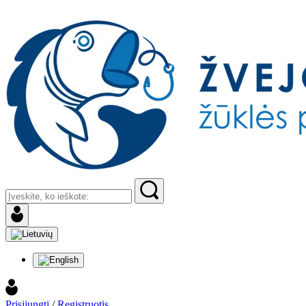
Prisijungti
/
Registruotis