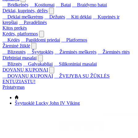
Bridkelnės
Kostiumai
Batai
Braidymo batai
Dėklai, kuprinės, dėžės
Dėklai meškerėms
Dėžutės
Kiti dėklai
Kuprinės ir
krepšiai
Pavadėlinės
Kitos prekės
Kėdės, platformos
Kėdės
Papildomi priedai
Platformos
Žieminė žūklė
Blizgutės
Švytuoklės
Žieminės meškerės
Žieminės ritės
Dirbtiniai masalai
Blizgės
Galvakabliai
Silikoniniai masalai
DOVANŲ KUPONAI
DOVANŲ KUPONAI
ŽVEJYBA SU ŽŪKLĖS
ENTUZIASTU!
Pristatymas
Švytuoklė Lucky John IV Viking