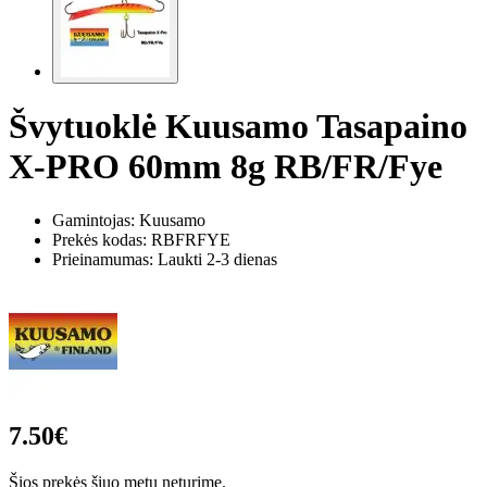
Švytuoklė Kuusamo Tasapaino
X-PRO 60mm 8g RB/FR/Fye
Gamintojas: Kuusamo
Prekės kodas:
RBFRFYE
Prieinamumas: Laukti 2-3 dienas
7.50€
Šios prekės šiuo metu neturime.