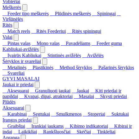
Vobleriai
Meškerės
Feeder tipo meškerės
Plūdinės meškerės
Spiningai
Viršūnėlės
Ritės
Match reels
Ritės Feederiui
Ritės spiningui
Valai
Pintas valas
Mono valas
Pavadėliams
Feeder guma
Kabliukai-avižėlės
Įvairūs Kabliukai
Stintinės avižėlės
Avižėlės
Šėryklos ir svareliai
Metalinės
Plastikinės
Method šėryklos
Pašarinės šėryklos
Svareliai
GYVI MASALAI
Jaukai ir priedai
Aksesuarai
Granuliuoti jaukai
Jaukai
Kiti priedai ir
papildai
Kvapai, dipai, atraktoriai
Masalai
Skysti priedai
Plūdės
Aksesuarai
Karabinai
Segtukai
Smulkmenos
Stoperiai
Suktukai
Įrangos priedai
Graibštai
Įrankiai jaukams
Kibimo indikatoriai
Kibirai ir
indai
Laikikliai
Rankšluosčiai
Skėčiai
Tinkleliai
Apranga