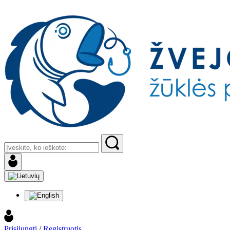
Prisijungti
/
Registruotis