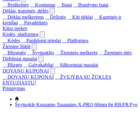
Bridkelnės
Kostiumai
Batai
Braidymo batai
Dėklai, kuprinės, dėžės
Dėklai meškerėms
Dėžutės
Kiti dėklai
Kuprinės ir
krepšiai
Pavadėlinės
Kitos prekės
Kėdės, platformos
Kėdės
Papildomi priedai
Platformos
Žieminė žūklė
Blizgutės
Švytuoklės
Žieminės meškerės
Žieminės ritės
Dirbtiniai masalai
Blizgės
Galvakabliai
Silikoniniai masalai
DOVANŲ KUPONAI
DOVANŲ KUPONAI
ŽVEJYBA SU ŽŪKLĖS
ENTUZIASTU!
Pristatymas
Švytuoklė Kuusamo Tasapaino X-PRO 60mm 8g RB/FR/Fye