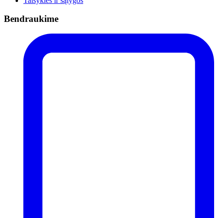
Taisyklės ir sąlygos
Bendraukime