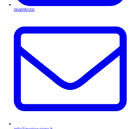
064696166
info@zvejosvajone.lt