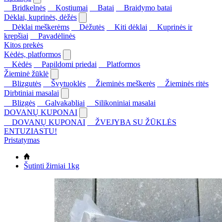
Bridkelnės
Kostiumai
Batai
Braidymo batai
Dėklai, kuprinės, dėžės
Dėklai meškerėms
Dėžutės
Kiti dėklai
Kuprinės ir
krepšiai
Pavadėlinės
Kitos prekės
Kėdės, platformos
Kėdės
Papildomi priedai
Platformos
Žieminė žūklė
Blizgutės
Švytuoklės
Žieminės meškerės
Žieminės ritės
Dirbtiniai masalai
Blizgės
Galvakabliai
Silikoniniai masalai
DOVANŲ KUPONAI
DOVANŲ KUPONAI
ŽVEJYBA SU ŽŪKLĖS
ENTUZIASTU!
Pristatymas
Šutinti žirniai 1kg