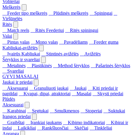
Vobleriai
Meškerės
Feeder tipo meškerės
Plūdinės meškerės
Spiningai
Viršūnėlės
Ritės
Match reels
Ritės Feederiui
Ritės spiningui
Valai
Pintas valas
Mono valas
Pavadėliams
Feeder guma
Kabliukai-avižėlės
Įvairūs Kabliukai
Stintinės avižėlės
Avižėlės
Šėryklos ir svareliai
Metalinės
Plastikinės
Method šėryklos
Pašarinės šėryklos
Svareliai
GYVI MASALAI
Jaukai ir priedai
Aksesuarai
Granuliuoti jaukai
Jaukai
Kiti priedai ir
papildai
Kvapai, dipai, atraktoriai
Masalai
Skysti priedai
Plūdės
Aksesuarai
Karabinai
Segtukai
Smulkmenos
Stoperiai
Suktukai
Įrangos priedai
Graibštai
Įrankiai jaukams
Kibimo indikatoriai
Kibirai ir
indai
Laikikliai
Rankšluosčiai
Skėčiai
Tinkleliai
Apranga