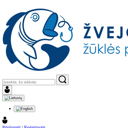
Prisijungti
/
Registruotis