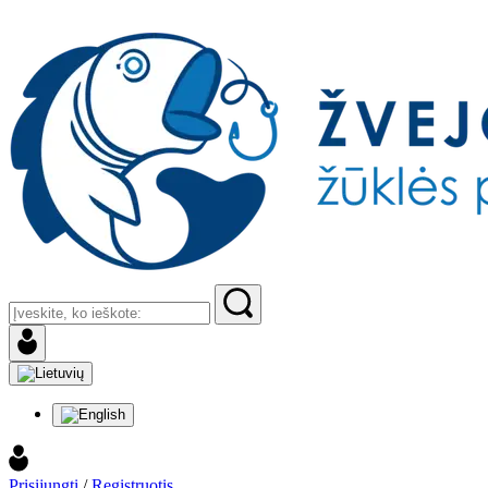
Prisijungti
/
Registruotis