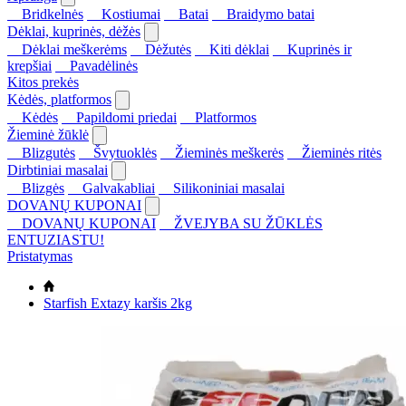
Bridkelnės
Kostiumai
Batai
Braidymo batai
Dėklai, kuprinės, dėžės
Dėklai meškerėms
Dėžutės
Kiti dėklai
Kuprinės ir
krepšiai
Pavadėlinės
Kitos prekės
Kėdės, platformos
Kėdės
Papildomi priedai
Platformos
Žieminė žūklė
Blizgutės
Švytuoklės
Žieminės meškerės
Žieminės ritės
Dirbtiniai masalai
Blizgės
Galvakabliai
Silikoniniai masalai
DOVANŲ KUPONAI
DOVANŲ KUPONAI
ŽVEJYBA SU ŽŪKLĖS
ENTUZIASTU!
Pristatymas
Starfish Extazy karšis 2kg