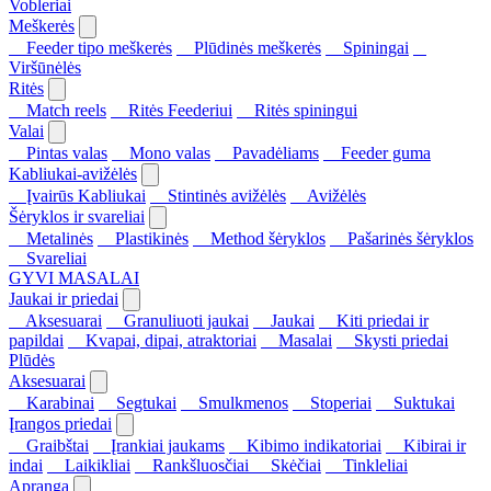
Vobleriai
Meškerės
Feeder tipo meškerės
Plūdinės meškerės
Spiningai
Viršūnėlės
Ritės
Match reels
Ritės Feederiui
Ritės spiningui
Valai
Pintas valas
Mono valas
Pavadėliams
Feeder guma
Kabliukai-avižėlės
Įvairūs Kabliukai
Stintinės avižėlės
Avižėlės
Šėryklos ir svareliai
Metalinės
Plastikinės
Method šėryklos
Pašarinės šėryklos
Svareliai
GYVI MASALAI
Jaukai ir priedai
Aksesuarai
Granuliuoti jaukai
Jaukai
Kiti priedai ir
papildai
Kvapai, dipai, atraktoriai
Masalai
Skysti priedai
Plūdės
Aksesuarai
Karabinai
Segtukai
Smulkmenos
Stoperiai
Suktukai
Įrangos priedai
Graibštai
Įrankiai jaukams
Kibimo indikatoriai
Kibirai ir
indai
Laikikliai
Rankšluosčiai
Skėčiai
Tinkleliai
Apranga