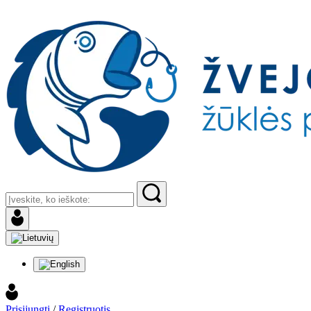
Prisijungti
/
Registruotis