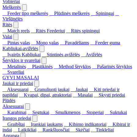
Vobleriai
Meškerės
Feeder tipo meškerės
Plūdinės meškerės
Spiningai
Viršūnėlės
Ritės
Match reels
Ritės Feederiui
Ritės spiningui
Valai
Pintas valas
Mono valas
Pavadėliams
Feeder guma
Kabliukai-avižėlės
Įvairūs Kabliukai
Stintinės avižėlės
Avižėlės
Šėryklos ir svareliai
Metalinės
Plastikinės
Method šėryklos
Pašarinės šėryklos
Svareliai
GYVI MASALAI
Jaukai ir priedai
Aksesuarai
Granuliuoti jaukai
Jaukai
Kiti priedai ir
papildai
Kvapai, dipai, atraktoriai
Masalai
Skysti priedai
Plūdės
Aksesuarai
Karabinai
Segtukai
Smulkmenos
Stoperiai
Suktukai
Įrangos priedai
Graibštai
Įrankiai jaukams
Kibimo indikatoriai
Kibirai ir
indai
Laikikliai
Rankšluosčiai
Skėčiai
Tinkleliai
Apranga