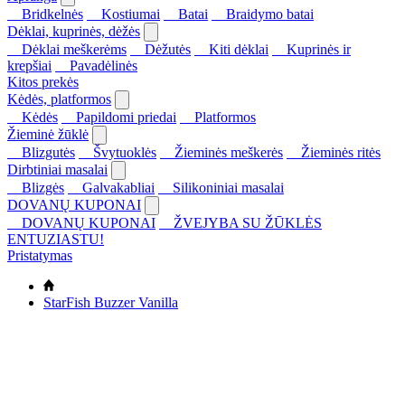
Bridkelnės
Kostiumai
Batai
Braidymo batai
Dėklai, kuprinės, dėžės
Dėklai meškerėms
Dėžutės
Kiti dėklai
Kuprinės ir
krepšiai
Pavadėlinės
Kitos prekės
Kėdės, platformos
Kėdės
Papildomi priedai
Platformos
Žieminė žūklė
Blizgutės
Švytuoklės
Žieminės meškerės
Žieminės ritės
Dirbtiniai masalai
Blizgės
Galvakabliai
Silikoniniai masalai
DOVANŲ KUPONAI
DOVANŲ KUPONAI
ŽVEJYBA SU ŽŪKLĖS
ENTUZIASTU!
Pristatymas
StarFish Buzzer Vanilla