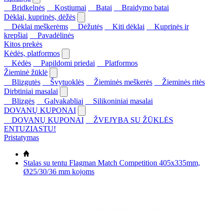
Bridkelnės
Kostiumai
Batai
Braidymo batai
Dėklai, kuprinės, dėžės
Dėklai meškerėms
Dėžutės
Kiti dėklai
Kuprinės ir
krepšiai
Pavadėlinės
Kitos prekės
Kėdės, platformos
Kėdės
Papildomi priedai
Platformos
Žieminė žūklė
Blizgutės
Švytuoklės
Žieminės meškerės
Žieminės ritės
Dirbtiniai masalai
Blizgės
Galvakabliai
Silikoniniai masalai
DOVANŲ KUPONAI
DOVANŲ KUPONAI
ŽVEJYBA SU ŽŪKLĖS
ENTUZIASTU!
Pristatymas
Stalas su tentu Flagman Match Competition 405x335mm,
Ø25/30/36 mm kojoms