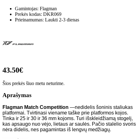
Gamintojas: Flagman
Prekės kodas:
DKR069
Prieinamumas: Laukti 2-3 dienas
43.50€
Šios prekės šiuo metu neturime.
Aprašymas
Flagman Match Competition
—nedidelis šoninis staliukas
platformai. Tvirtinasi viename taške prie platformos kojos.
Tinka ir 25 ir 30 ir 36 mm kojoms. Turi išskleidžiamą stogelį,
kas apsaugo nuo vėjo, lietaus ar saulės. Pačio stalelio svoris
nėra didelis, nes pagamintas iš lengvų medžiagų.