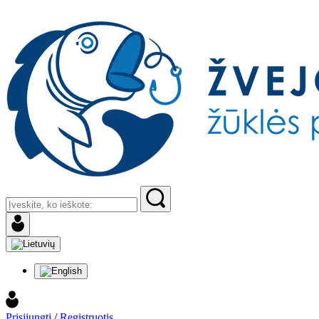
Prisijungti
/
Registruotis