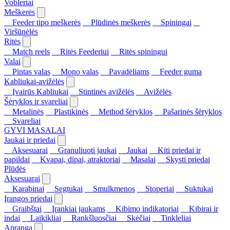
Vobleriai
Meškerės
Feeder tipo meškerės
Plūdinės meškerės
Spiningai
Viršūnėlės
Ritės
Match reels
Ritės Feederiui
Ritės spiningui
Valai
Pintas valas
Mono valas
Pavadėliams
Feeder guma
Kabliukai-avižėlės
Įvairūs Kabliukai
Stintinės avižėlės
Avižėlės
Šėryklos ir svareliai
Metalinės
Plastikinės
Method šėryklos
Pašarinės šėryklos
Svareliai
GYVI MASALAI
Jaukai ir priedai
Aksesuarai
Granuliuoti jaukai
Jaukai
Kiti priedai ir
papildai
Kvapai, dipai, atraktoriai
Masalai
Skysti priedai
Plūdės
Aksesuarai
Karabinai
Segtukai
Smulkmenos
Stoperiai
Suktukai
Įrangos priedai
Graibštai
Įrankiai jaukams
Kibimo indikatoriai
Kibirai ir
indai
Laikikliai
Rankšluosčiai
Skėčiai
Tinkleliai
Apranga