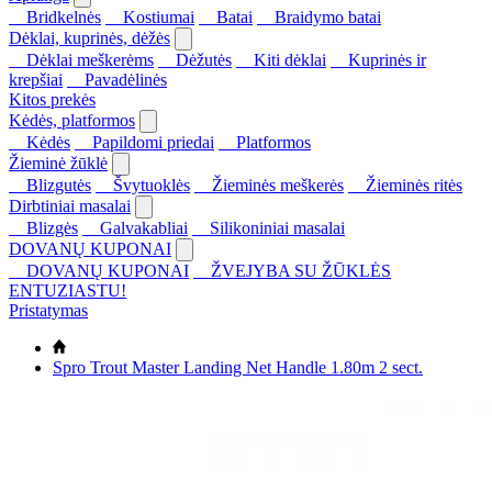
Bridkelnės
Kostiumai
Batai
Braidymo batai
Dėklai, kuprinės, dėžės
Dėklai meškerėms
Dėžutės
Kiti dėklai
Kuprinės ir
krepšiai
Pavadėlinės
Kitos prekės
Kėdės, platformos
Kėdės
Papildomi priedai
Platformos
Žieminė žūklė
Blizgutės
Švytuoklės
Žieminės meškerės
Žieminės ritės
Dirbtiniai masalai
Blizgės
Galvakabliai
Silikoniniai masalai
DOVANŲ KUPONAI
DOVANŲ KUPONAI
ŽVEJYBA SU ŽŪKLĖS
ENTUZIASTU!
Pristatymas
Spro Trout Master Landing Net Handle 1.80m 2 sect.