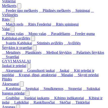
Vobleriai
Meškerės
Feeder tipo meškerės
Plūdinės meškerės
Spiningai
Viršūnėlės
Ritės
Match reels
Ritės Feederiui
Ritės spiningui
Valai
Pintas valas
Mono valas
Pavadėliams
Feeder guma
Kabliukai-avižėlės
Įvairūs Kabliukai
Stintinės avižėlės
Avižėlės
Šėryklos ir svareliai
Metalinės
Plastikinės
Method šėryklos
Pašarinės šėryklos
Svareliai
GYVI MASALAI
Jaukai ir priedai
Aksesuarai
Granuliuoti jaukai
Jaukai
Kiti priedai ir
papildai
Kvapai, dipai, atraktoriai
Masalai
Skysti priedai
Plūdės
Aksesuarai
Karabinai
Segtukai
Smulkmenos
Stoperiai
Suktukai
Įrangos priedai
Graibštai
Įrankiai jaukams
Kibimo indikatoriai
Kibirai ir
indai
Laikikliai
Rankšluosčiai
Skėčiai
Tinkleliai
Apranga