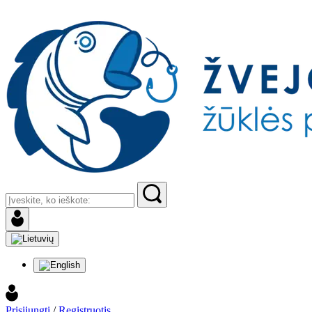
Prisijungti
/
Registruotis