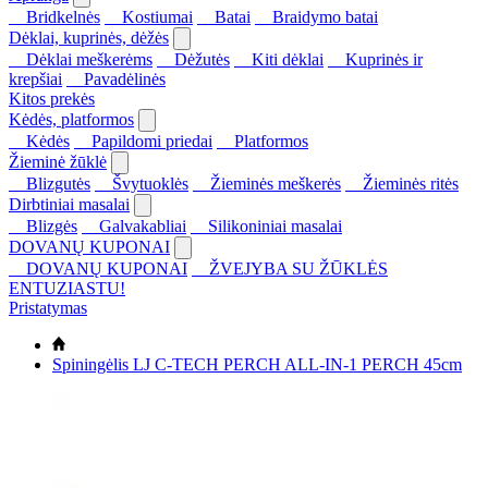
Bridkelnės
Kostiumai
Batai
Braidymo batai
Dėklai, kuprinės, dėžės
Dėklai meškerėms
Dėžutės
Kiti dėklai
Kuprinės ir
krepšiai
Pavadėlinės
Kitos prekės
Kėdės, platformos
Kėdės
Papildomi priedai
Platformos
Žieminė žūklė
Blizgutės
Švytuoklės
Žieminės meškerės
Žieminės ritės
Dirbtiniai masalai
Blizgės
Galvakabliai
Silikoniniai masalai
DOVANŲ KUPONAI
DOVANŲ KUPONAI
ŽVEJYBA SU ŽŪKLĖS
ENTUZIASTU!
Pristatymas
Spiningėlis LJ C-TECH PERCH ALL-IN-1 PERCH 45cm