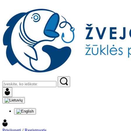
Prisijungti
/
Registruotis