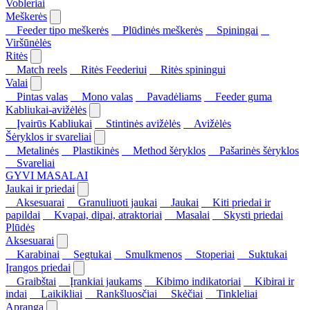
Vobleriai
Meškerės
Feeder tipo meškerės
Plūdinės meškerės
Spiningai
Viršūnėlės
Ritės
Match reels
Ritės Feederiui
Ritės spiningui
Valai
Pintas valas
Mono valas
Pavadėliams
Feeder guma
Kabliukai-avižėlės
Įvairūs Kabliukai
Stintinės avižėlės
Avižėlės
Šėryklos ir svareliai
Metalinės
Plastikinės
Method šėryklos
Pašarinės šėryklos
Svareliai
GYVI MASALAI
Jaukai ir priedai
Aksesuarai
Granuliuoti jaukai
Jaukai
Kiti priedai ir
papildai
Kvapai, dipai, atraktoriai
Masalai
Skysti priedai
Plūdės
Aksesuarai
Karabinai
Segtukai
Smulkmenos
Stoperiai
Suktukai
Įrangos priedai
Graibštai
Įrankiai jaukams
Kibimo indikatoriai
Kibirai ir
indai
Laikikliai
Rankšluosčiai
Skėčiai
Tinkleliai
Apranga