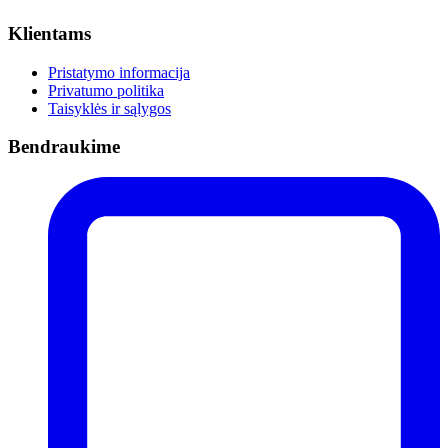
Klientams
Pristatymo informacija
Privatumo politika
Taisyklės ir sąlygos
Bendraukime