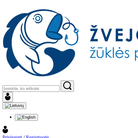
Prisijungti
/
Registruotis