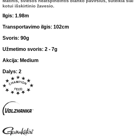
Matinis, šviesos neatspindintis blanko paviršius, suteikia šiai
kotui išskirtinio žavesio.
Ilgis: 1.98m
Transportavimo ilgis: 102cm
Svoris: 90g
Užmetimo svoris: 2 - 7g
Akcija: Medium
Dalys: 2