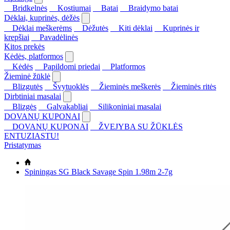
Bridkelnės
Kostiumai
Batai
Braidymo batai
Dėklai, kuprinės, dėžės
Dėklai meškerėms
Dėžutės
Kiti dėklai
Kuprinės ir
krepšiai
Pavadėlinės
Kitos prekės
Kėdės, platformos
Kėdės
Papildomi priedai
Platformos
Žieminė žūklė
Blizgutės
Švytuoklės
Žieminės meškerės
Žieminės ritės
Dirbtiniai masalai
Blizgės
Galvakabliai
Silikoniniai masalai
DOVANŲ KUPONAI
DOVANŲ KUPONAI
ŽVEJYBA SU ŽŪKLĖS
ENTUZIASTU!
Pristatymas
Spiningas SG Black Savage Spin 1.98m 2-7g