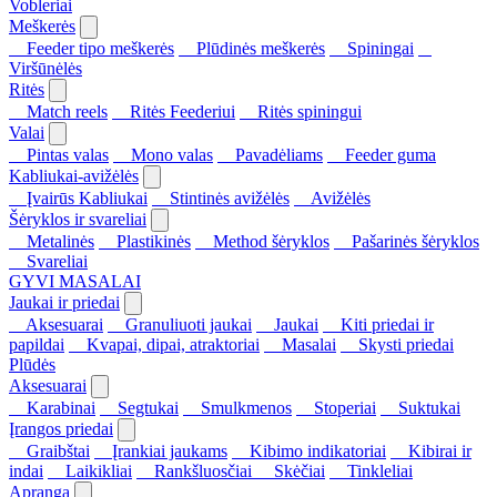
Vobleriai
Meškerės
Feeder tipo meškerės
Plūdinės meškerės
Spiningai
Viršūnėlės
Ritės
Match reels
Ritės Feederiui
Ritės spiningui
Valai
Pintas valas
Mono valas
Pavadėliams
Feeder guma
Kabliukai-avižėlės
Įvairūs Kabliukai
Stintinės avižėlės
Avižėlės
Šėryklos ir svareliai
Metalinės
Plastikinės
Method šėryklos
Pašarinės šėryklos
Svareliai
GYVI MASALAI
Jaukai ir priedai
Aksesuarai
Granuliuoti jaukai
Jaukai
Kiti priedai ir
papildai
Kvapai, dipai, atraktoriai
Masalai
Skysti priedai
Plūdės
Aksesuarai
Karabinai
Segtukai
Smulkmenos
Stoperiai
Suktukai
Įrangos priedai
Graibštai
Įrankiai jaukams
Kibimo indikatoriai
Kibirai ir
indai
Laikikliai
Rankšluosčiai
Skėčiai
Tinkleliai
Apranga