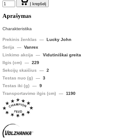
Į krepšelį
Aprašymas
Charakteristika
Prekinis ženklas
—
Lucky John
Serija
—
Vanrex
Linkimo akcija
—
Vidutiniškai greita
Ilgis (cm)
—
229
Sekcijų skaičius
—
2
Testas nuo (g)
—
3
Testas iki (g)
—
9
Transportavimo ilgis (cm)
—
1190