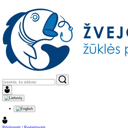
Prisijungti
/
Registruotis