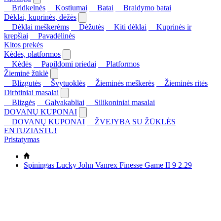
Bridkelnės
Kostiumai
Batai
Braidymo batai
Dėklai, kuprinės, dėžės
Dėklai meškerėms
Dėžutės
Kiti dėklai
Kuprinės ir
krepšiai
Pavadėlinės
Kitos prekės
Kėdės, platformos
Kėdės
Papildomi priedai
Platformos
Žieminė žūklė
Blizgutės
Švytuoklės
Žieminės meškerės
Žieminės ritės
Dirbtiniai masalai
Blizgės
Galvakabliai
Silikoniniai masalai
DOVANŲ KUPONAI
DOVANŲ KUPONAI
ŽVEJYBA SU ŽŪKLĖS
ENTUZIASTU!
Pristatymas
Spiningas Lucky John Vanrex Finesse Game II 9 2.29