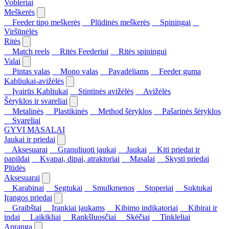
Vobleriai
Meškerės
Feeder tipo meškerės
Plūdinės meškerės
Spiningai
Viršūnėlės
Ritės
Match reels
Ritės Feederiui
Ritės spiningui
Valai
Pintas valas
Mono valas
Pavadėliams
Feeder guma
Kabliukai-avižėlės
Įvairūs Kabliukai
Stintinės avižėlės
Avižėlės
Šėryklos ir svareliai
Metalinės
Plastikinės
Method šėryklos
Pašarinės šėryklos
Svareliai
GYVI MASALAI
Jaukai ir priedai
Aksesuarai
Granuliuoti jaukai
Jaukai
Kiti priedai ir
papildai
Kvapai, dipai, atraktoriai
Masalai
Skysti priedai
Plūdės
Aksesuarai
Karabinai
Segtukai
Smulkmenos
Stoperiai
Suktukai
Įrangos priedai
Graibštai
Įrankiai jaukams
Kibimo indikatoriai
Kibirai ir
indai
Laikikliai
Rankšluosčiai
Skėčiai
Tinkleliai
Apranga