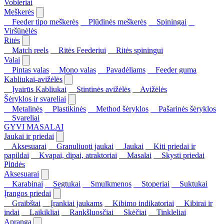
Vobleriai
Meškerės
Feeder tipo meškerės
Plūdinės meškerės
Spiningai
Viršūnėlės
Ritės
Match reels
Ritės Feederiui
Ritės spiningui
Valai
Pintas valas
Mono valas
Pavadėliams
Feeder guma
Kabliukai-avižėlės
Įvairūs Kabliukai
Stintinės avižėlės
Avižėlės
Šėryklos ir svareliai
Metalinės
Plastikinės
Method šėryklos
Pašarinės šėryklos
Svareliai
GYVI MASALAI
Jaukai ir priedai
Aksesuarai
Granuliuoti jaukai
Jaukai
Kiti priedai ir
papildai
Kvapai, dipai, atraktoriai
Masalai
Skysti priedai
Plūdės
Aksesuarai
Karabinai
Segtukai
Smulkmenos
Stoperiai
Suktukai
Įrangos priedai
Graibštai
Įrankiai jaukams
Kibimo indikatoriai
Kibirai ir
indai
Laikikliai
Rankšluosčiai
Skėčiai
Tinkleliai
Apranga