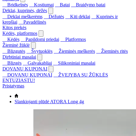
Bridkelnės
Kostiumai
Batai
Braidymo batai
Dėklai, kuprinės, dėžės
Dėklai meškerėms
Dėžutės
Kiti dėklai
Kuprinės ir
krepšiai
Pavadėlinės
Kitos prekės
Kėdės, platformos
Kėdės
Papildomi priedai
Platformos
Žieminė žūklė
Blizgutės
Švytuoklės
Žieminės meškerės
Žieminės ritės
Dirbtiniai masalai
Blizgės
Galvakabliai
Silikoniniai masalai
DOVANŲ KUPONAI
DOVANŲ KUPONAI
ŽVEJYBA SU ŽŪKLĖS
ENTUZIASTU!
Pristatymas
Slankiojanti plūdė ATORA Long 4g