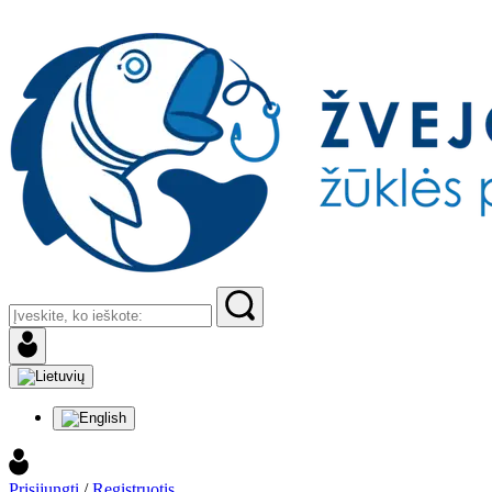
Prisijungti
/
Registruotis