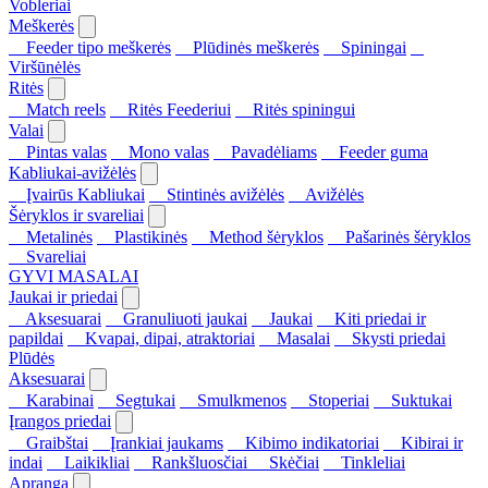
Vobleriai
Meškerės
Feeder tipo meškerės
Plūdinės meškerės
Spiningai
Viršūnėlės
Ritės
Match reels
Ritės Feederiui
Ritės spiningui
Valai
Pintas valas
Mono valas
Pavadėliams
Feeder guma
Kabliukai-avižėlės
Įvairūs Kabliukai
Stintinės avižėlės
Avižėlės
Šėryklos ir svareliai
Metalinės
Plastikinės
Method šėryklos
Pašarinės šėryklos
Svareliai
GYVI MASALAI
Jaukai ir priedai
Aksesuarai
Granuliuoti jaukai
Jaukai
Kiti priedai ir
papildai
Kvapai, dipai, atraktoriai
Masalai
Skysti priedai
Plūdės
Aksesuarai
Karabinai
Segtukai
Smulkmenos
Stoperiai
Suktukai
Įrangos priedai
Graibštai
Įrankiai jaukams
Kibimo indikatoriai
Kibirai ir
indai
Laikikliai
Rankšluosčiai
Skėčiai
Tinkleliai
Apranga