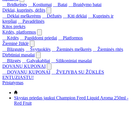
Bridkelnės
Kostiumai
Batai
Braidymo batai
Dėklai, kuprinės, dėžės
Dėklai meškerėms
Dėžutės
Kiti dėklai
Kuprinės ir
krepšiai
Pavadėlinės
Kitos prekės
Kėdės, platformos
Kėdės
Papildomi priedai
Platformos
Žieminė žūklė
Blizgutės
Švytuoklės
Žieminės meškerės
Žieminės ritės
Dirbtiniai masalai
Blizgės
Galvakabliai
Silikoniniai masalai
DOVANŲ KUPONAI
DOVANŲ KUPONAI
ŽVEJYBA SU ŽŪKLĖS
ENTUZIASTU!
Pristatymas
Skystas priedas jaukui Champion Feed Liquid Aroma 250ml -
Red Fruit