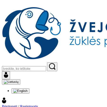
Prisijungti
/
Registruotis