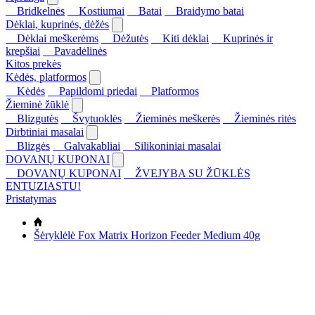
Bridkelnės
Kostiumai
Batai
Braidymo batai
Dėklai, kuprinės, dėžės
Dėklai meškerėms
Dėžutės
Kiti dėklai
Kuprinės ir
krepšiai
Pavadėlinės
Kitos prekės
Kėdės, platformos
Kėdės
Papildomi priedai
Platformos
Žieminė žūklė
Blizgutės
Švytuoklės
Žieminės meškerės
Žieminės ritės
Dirbtiniai masalai
Blizgės
Galvakabliai
Silikoniniai masalai
DOVANŲ KUPONAI
DOVANŲ KUPONAI
ŽVEJYBA SU ŽŪKLĖS
ENTUZIASTU!
Pristatymas
Šėryklėlė Fox Matrix Horizon Feeder Medium 40g