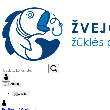
Prisijungti
/
Registruotis