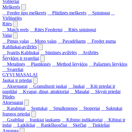
Vobleriai
Meškerės
Feeder tipo meškerės
Plūdinės meškerės
Spiningai
Viršūnėlės
Ritės
Match reels
Ritės Feederiui
Ritės spiningui
Valai
Pintas valas
Mono valas
Pavadėliams
Feeder guma
Kabliukai-avižėlės
Įvairūs Kabliukai
Stintinės avižėlės
Avižėlės
Šėryklos ir svareliai
Metalinės
Plastikinės
Method šėryklos
Pašarinės šėryklos
Svareliai
GYVI MASALAI
Jaukai ir priedai
Aksesuarai
Granuliuoti jaukai
Jaukai
Kiti priedai ir
papildai
Kvapai, dipai, atraktoriai
Masalai
Skysti priedai
Plūdės
Aksesuarai
Karabinai
Segtukai
Smulkmenos
Stoperiai
Suktukai
Įrangos priedai
Graibštai
Įrankiai jaukams
Kibimo indikatoriai
Kibirai ir
indai
Laikikliai
Rankšluosčiai
Skėčiai
Tinkleliai
Apranga