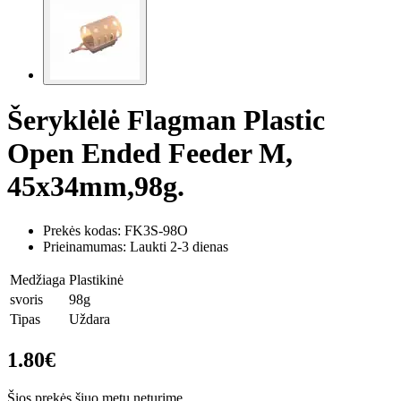
Šeryklėlė Flagman Plastic
Open Ended Feeder M,
45x34mm,98g.
Prekės kodas:
FK3S-98O
Prieinamumas: Laukti 2-3 dienas
Medžiaga
Plastikinė
svoris
98g
Tipas
Uždara
1.80€
Šios prekės šiuo metu neturime.