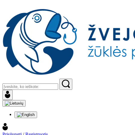
Prisijungti
/
Registruotis