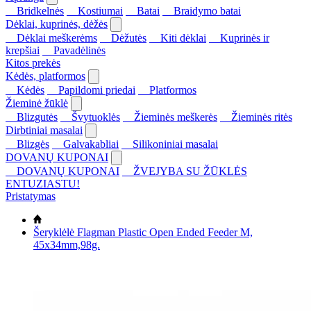
Bridkelnės
Kostiumai
Batai
Braidymo batai
Dėklai, kuprinės, dėžės
Dėklai meškerėms
Dėžutės
Kiti dėklai
Kuprinės ir
krepšiai
Pavadėlinės
Kitos prekės
Kėdės, platformos
Kėdės
Papildomi priedai
Platformos
Žieminė žūklė
Blizgutės
Švytuoklės
Žieminės meškerės
Žieminės ritės
Dirbtiniai masalai
Blizgės
Galvakabliai
Silikoniniai masalai
DOVANŲ KUPONAI
DOVANŲ KUPONAI
ŽVEJYBA SU ŽŪKLĖS
ENTUZIASTU!
Pristatymas
Šeryklėlė Flagman Plastic Open Ended Feeder M,
45x34mm,98g.