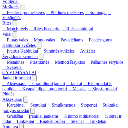
Vobleriai
Meškerės
Feeder tipo meškerės
Plūdinės meškerės
Spiningai
Viršūnėlės
Ritės
Match reels
Ritės Feederiui
Ritės spiningui
Valai
Pintas valas
Mono valas
Pavadėliams
Feeder guma
Kabliukai-avižėlės
Įvairūs Kabliukai
Stintinės avižėlės
Avižėlės
Šėryklos ir svareliai
Metalinės
Plastikinės
Method šėryklos
Pašarinės šėryklos
Svareliai
GYVI MASALAI
Jaukai ir priedai
Aksesuarai
Granuliuoti jaukai
Jaukai
Kiti priedai ir
papildai
Kvapai, dipai, atraktoriai
Masalai
Skysti priedai
Plūdės
Aksesuarai
Karabinai
Segtukai
Smulkmenos
Stoperiai
Suktukai
Įrangos priedai
Graibštai
Įrankiai jaukams
Kibimo indikatoriai
Kibirai ir
indai
Laikikliai
Rankšluosčiai
Skėčiai
Tinkleliai
Apranga